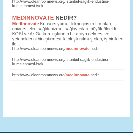
http://www.cleanroomnews.org/istanbul-saglik-endustrisi-
kumelenmesi-isek
MEDINNOVATE
NEDİR?
MedInnovate
Konsorsiyumu, teknogirişim firmaları,
üniversiteler, sağlık hizmet sağlayıcıları, büyük ölçekli
KOBİ ve Ar-Ge kuruluşlarının bir araya gelmesi ve
yeteneklerini birleştirmesi ile oluşturulmuş olan, iş birlikleri
ile...
http://www.cleanroomnews.org/
medinnovate
-nedir
http://www.cleanroomnews.org/istanbul-saglik-endustrisi-
kumelenmesi-isek
http://www.cleanroomnews.org/
medinnovate
-nedir