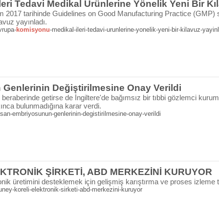
leri Tedavi Medikal Ürünlerine Yönelik Yeni Bir Kı
 2017 tarihinde Guidelines on Good Manufacturing Practice (GMP) s
lavuz yayınladı.
vrupa-
komisyonu
-medikal-ileri-tedavi-urunlerine-yonelik-yeni-bir-kilavuz-yayin
Genlerinin Değiştirilmesine Onay Verildi
ı beraberinde getirse de İngiltere'de bağımsız bir tıbbi gözlemci kuru
kınca bulunmadığına karar verdi.
an-embriyosunun-genlerinin-degistirilmesine-onay-verildi
KTRONİK ŞİRKETİ, ABD MERKEZİNİ KURUYOR
onik üretimini desteklemek için gelişmiş karıştırma ve proses izleme tek
ey-koreli-elektronik-sirketi-abd-merkezini-kuruyor