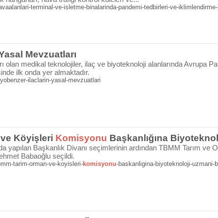
alanlari-terminal-ve-isletme-binalarinda-pandemi-tedbirleri-ve-iklimlendirme-s
 Yasal Mevzuatları
 olan medikal teknolojiler, ilaç ve biyoteknoloji alanlarında Avrupa P
sinde ilk onda yer almaktadır.
obenzer-ilaclarin-yasal-mevzuatlari
ve Köyişleri
Komisyonu
Başkanlığına Biyotekno
a yapılan Başkanlık Divanı seçimlerinin ardından TBMM Tarım ve O
Mehmet Babaoğlu seçildi.
mm-tarim-orman-ve-koyisleri-
komisyonu
-baskanligina-biyoteknoloji-uzmani-