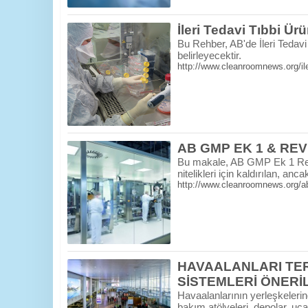
İleri Tedavi Tıbbi Ü
Bu Rehber, AB'de İleri Tedavi
belirleyecektir.
http://www.cleanroomnews.org/iler
AB GMP EK 1 & REVİ
Bu makale, AB GMP Ek 1 Reviz
nitelikleri için kaldırılan, a
http://www.cleanroomnews.org/ab-
HAVAALANLARI TER
SİSTEMLERİ ÖNERİ
Havaalanlarının yerleşkelerind
bakım atölyeleri, depolar, uçak