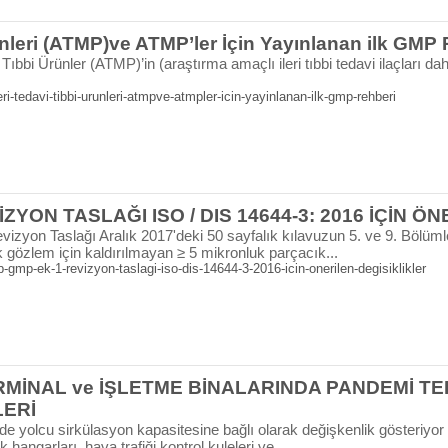
rünleri (ATMP)ve ATMP’ler İçin Yayınlanan ilk GMP
 Tıbbi Ürünler (ATMP)’in (araştırma amaçlı ileri tıbbi tedavi ilaçları 
i-tedavi-tibbi-urunleri-atmpve-atmpler-icin-yayinlanan-ilk-gmp-rehberi
ZYON TASLAĞI ISO / DIS 14644-3: 2016 İÇİN Ö
yon Taslağı Aralık 2017'deki 50 sayfalık kılavuzun 5. ve 9. Bölümler
ncak gözlem için kaldırılmayan ≥ 5 mikronluk parçacık...
gmp-ek-1-revizyon-taslagi-iso-dis-14644-3-2016-icin-onerilen-degisiklikler
MİNAL ve İŞLETME BİNALARINDA PANDEMİ TED
LERİ
e yolcu sirkülasyon kapasitesine bağlı olarak değişkenlik gösteriyor ol
 hangarları, hava trafiği kontrol kuleleri ve...