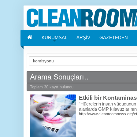
KURUMSAL
ARŞİV
GAZETEDEN
Arama Sonuçları..
Toplam 30 kayıt bulundu.
Etkili bir Kontamin
“Hücrelerin insan vücudunun d
alanlarda GMP kılavuzlarının t
http://www.cleanroomnews.org/et