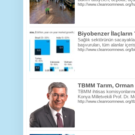
http://www.cleanroomnews.org/hava
Biyobenzer İlaçların
Sağlık sektörünün sacayakları
başvuruları, tüm alanlar içeri
http://www.cleanroomnews.org/biy
TBMM Tarım, Orman 
TBMM ihtisas komisyonlarınd
Konya Milletvekili Prof. Dr. 
http://www.cleanroomnews.org/tb