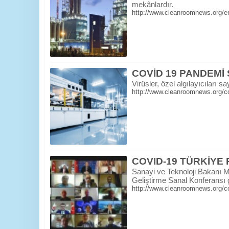
mekânlardır.
http://www.cleanroomnews.org/end
COVİD 19 PANDEMİ
Virüsler, özel algılayıcıları 
http://www.cleanroomnews.org/cov
COVID-19 TÜRKİYE
Sanayi ve Teknoloji Bakanı M
Geliştirme Sanal Konferansı ge
http://www.cleanroomnews.org/cov