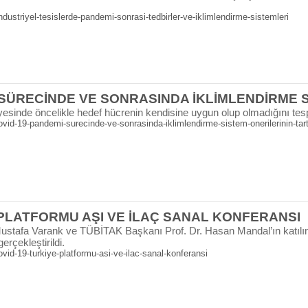
ustriyel-tesislerde-pandemi-sonrasi-tedbirler-ve-iklimlendirme-sistemleri
 SÜRECİNDE VE SONRASINDA İKLİMLENDİRME S
sayesinde öncelikle hedef hücrenin kendisine uygun olup olmadığını tesp
id-19-pandemi-surecinde-ve-sonrasinda-iklimlendirme-sistem-onerilerinin-tart
 PLATFORMU AŞI VE İLAÇ SANAL KONFERANSI
ustafa Varank ve TÜBİTAK Başkanı Prof. Dr. Hasan Mandal’ın katılım
rçekleştirildi.
id-19-turkiye-platformu-asi-ve-ilac-sanal-konferansi