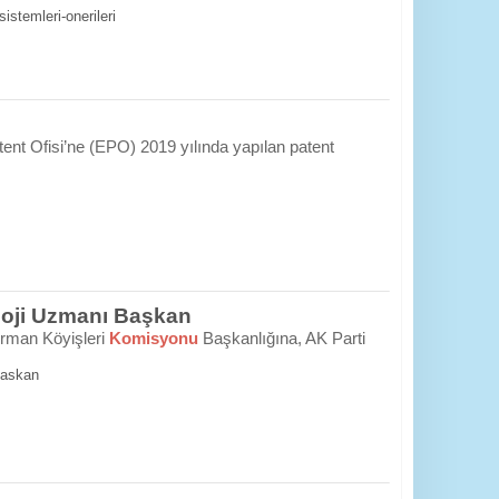
istemleri-onerileri
atent Ofisi’ne (EPO) 2019 yılında yapılan patent
loji Uzmanı Başkan
rman Köyişleri
Komisyonu
Başkanlığına, AK Parti
baskan