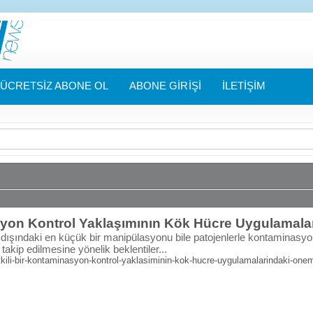
ÜCRETSİZ ABONE OL
ABONE GİRİŞİ
İLETİŞİM
asyon Kontrol Yaklaşımının Kök Hücre Uygulamal
ışındaki en küçük bir manipülasyonu bile patojenlerle kontaminasyon r
akip edilmesine yönelik beklentiler...
kili-bir-kontaminasyon-kontrol-yaklasiminin-kok-hucre-uygulamalarindaki-one