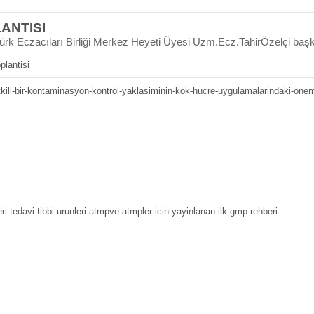
ANTISI
 Türk Eczacıları Birliği Merkez Heyeti Üyesi Uzm.Ecz.TahirÖzelçi başk
oplantisi
kili-bir-kontaminasyon-kontrol-yaklasiminin-kok-hucre-uygulamalarindaki-one
i-tedavi-tibbi-urunleri-atmpve-atmpler-icin-yayinlanan-ilk-gmp-rehberi