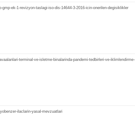
gmp-ek-1-revizyon-taslagi-iso-dis-14644-3-2016-icin-onerilen-degisiklikler
alanlari-terminal-ve-isletme-binalarinda-pandemi-tedbirleri-ve-iklimlendirme-s
obenzer-ilaclarin-yasal-mevzuatlari