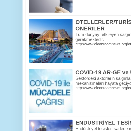
OTELLERLER/TURİST
ÖNERİLER
Tüm dünyayı etkileyen salgın s
gerekmektedir.
http://www.cleanroomnews.org/otell
COVID-19 AR-GE ve
Sektördeki aktörlerin salgın
mekanizmaları hayata geçiyo
http://www.cleanroomnews.org/cov
ENDÜSTRİYEL TESİ
Endüstriyel tesisler, sadece 