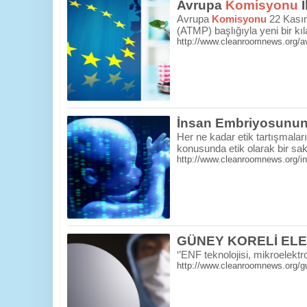
Avrupa
Komisyonu
İ
Avrupa
Komisyonu
22 Kasım
(ATMP) başlığıyla yeni bir kı
http://www.cleanroomnews.org/a
İnsan Embriyosunun 
Her ne kadar etik tartışmalar
konusunda etik olarak bir sa
http://www.cleanroomnews.org/ins
GÜNEY KORELİ ELE
‘’ENF teknolojisi, mikroelektr
http://www.cleanroomnews.org/gun