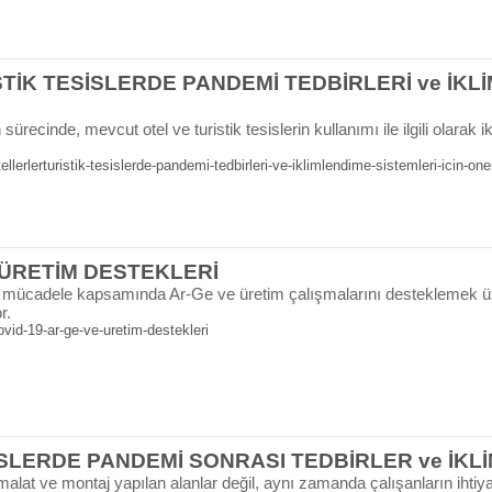
İK TESİSLERDE PANDEMİ TEDBİRLERİ ve İKLİ
ürecinde, mevcut otel ve turistik tesislerin kullanımı ile ilgili olarak 
erlerturistik-tesislerde-pandemi-tedbirleri-ve-iklimlendime-sistemleri-icin-oner
 ÜRETİM DESTEKLERİ
la mücadele kapsamında Ar-Ge ve üretim çalışmalarını desteklemek ü
r.
id-19-ar-ge-ve-uretim-destekleri
SLERDE PANDEMİ SONRASI TEDBİRLER ve İKL
imalat ve montaj yapılan alanlar değil, aynı zamanda çalışanların ihti