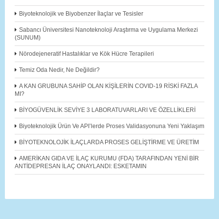
Biyoteknolojik ve Biyobenzer İlaçlar ve Tesisler
Sabancı Üniversitesi Nanoteknoloji Araştırma ve Uygulama Merkezi
(SUNUM)
Nörodejeneratif Hastalıklar ve Kök Hücre Terapileri
Temiz Oda Nedir, Ne Değildir?
A KAN GRUBUNA SAHİP OLAN KİŞİLERİN COVID-19 RİSKİ FAZLA
MI?
BİYOGÜVENLİK SEVİYE 3 LABORATUVARLARI VE ÖZELLİKLERİ
Biyoteknolojik Ürün Ve API’lerde Proses Validasyonuna Yeni Yaklaşım
BİYOTEKNOLOJİK İLAÇLARDA PROSES GELİŞTİRME VE ÜRETİM
AMERİKAN GIDA VE İLAÇ KURUMU (FDA) TARAFINDAN YENİ BİR
ANTİDEPRESAN İLAÇ ONAYLANDI: ESKETAMIN