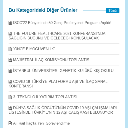
Bu Kategorideki Diğer Ürünler
Tümü
ISCC’22 Bünyesinde 50 Genç Profesyonel Programı Açıldı!
THE FUTURE HEALTHCARE 2021 KONFERANSI’NDA
SAĞLIĞIN BUGÜNÜ VE GELECEĞİ KONUŞULACAK
“ÖNCE BİYOGÜVENLİK”
MAJİSTRAL İLAÇ KOMİSYONU TOPLANTISI
İSTANBUL ÜNİVERSİTESİ GENETİK KULÜBÜ KIŞ OKULU
COVID-19 TÜRKİYE PLATFORMU AŞI VE İLAÇ SANAL
KONFERANSI
3. TEKNOLOJİ YATIRIM TOPLANTISI
DÜNYA SAĞLIK ÖRGÜTÜ’NÜN COVID-19 AŞI ÇALIŞMALARI
LİSTESİNDE TÜRKİYE’NİN 12 AŞI ÇALIŞMASI BULUNUYOR
Ali Raif İlaç’ta Yeni Görevlendirme