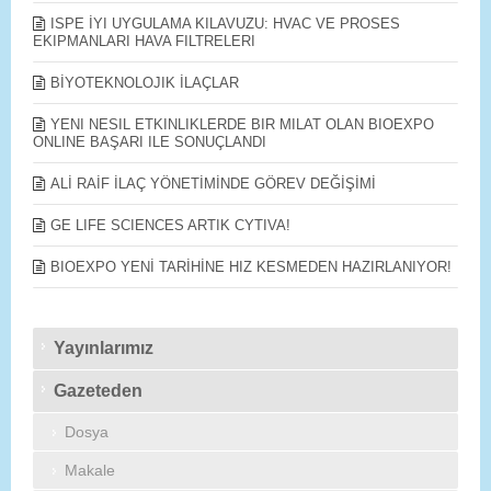
ISPE İYI UYGULAMA KILAVUZU: HVAC VE PROSES
EKIPMANLARI HAVA FILTRELERI
BİYOTEKNOLOJIK İLAÇLAR
YENI NESIL ETKINLIKLERDE BIR MILAT OLAN BIOEXPO
ONLINE BAŞARI ILE SONUÇLANDI
ALİ RAİF İLAÇ YÖNETİMİNDE GÖREV DEĞİŞİMİ
GE LIFE SCIENCES ARTIK CYTIVA!
BIOEXPO YENİ TARİHİNE HIZ KESMEDEN HAZIRLANIYOR!
Yayınlarımız
Gazeteden
Dosya
Makale