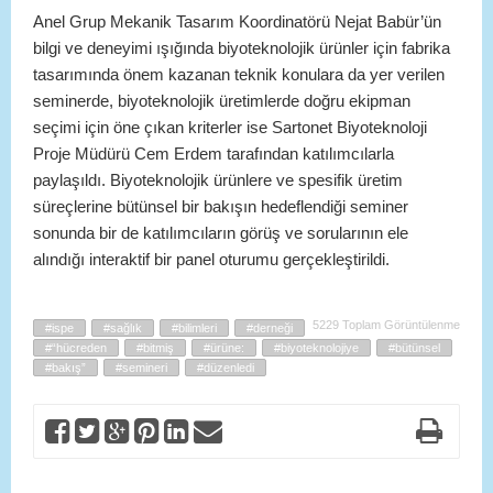
Anel Grup Mekanik Tasarım Koordinatörü Nejat Babür’ün
bilgi ve deneyimi ışığında biyoteknolojik ürünler için fabrika
tasarımında önem kazanan teknik konulara da yer verilen
seminerde, biyoteknolojik üretimlerde doğru ekipman
seçimi için öne çıkan kriterler ise Sartonet Biyoteknoloji
Proje Müdürü Cem Erdem tarafından katılımcılarla
paylaşıldı. Biyoteknolojik ürünlere ve spesifik üretim
süreçlerine bütünsel bir bakışın hedeflendiği seminer
sonunda bir de katılımcıların görüş ve sorularının ele
alındığı interaktif bir panel oturumu gerçekleştirildi.
5229 Toplam Görüntülenme
#ispe
#sağlık
#bilimleri
#derneği
#“hücreden
#bitmiş
#ürüne:
#biyoteknolojiye
#bütünsel
#bakış”
#semineri
#düzenledi