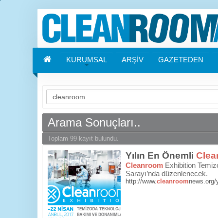
KURUMSAL
ARŞİV
GAZETEDEN
Arama Sonuçları..
Toplam 99 kayıt bulundu.
Yılın En Önemli
Clea
Cleanroom
Exhibition Temizo
Sarayı’nda düzenlenecek.
http://www.
cleanroom
news.org/y