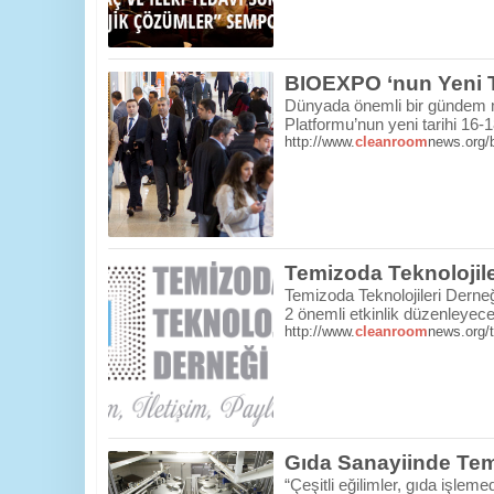
BIOEXPO ‘nun Yeni T
Dünyada önemli bir gündem m
Platformu’nun yeni tarihi 16-1
http://www.
cleanroom
news.org/b
Temizoda Teknolojil
Temizoda Teknolojileri Derne
2 önemli etkinlik düzenleyece
http://www.
cleanroom
news.org/t
Gıda Sanayiinde Te
“Çeşitli eğilimler, gıda işle