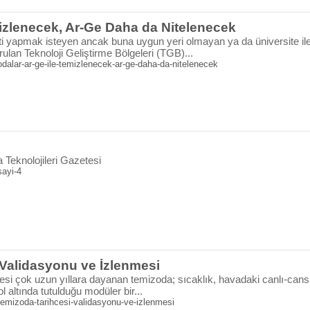
izlenecek, Ar-Ge Daha da Nitelenecek
ti yapmak isteyen ancak buna uygun yeri olmayan ya da üniversite ile g
rulan Teknoloji Geliştirme Bölgeleri (TGB)...
dalar-ar-ge-ile-temizlenecek-ar-ge-daha-da-nitelenecek
Teknolojileri Gazetesi
sayi-4
 Validasyonu ve İzlenmesi
esi çok uzun yıllara dayanan temizoda; sıcaklık, havadaki canlı-cansız
ol altında tutulduğu modüler bir...
emizoda-tarihcesi-validasyonu-ve-izlenmesi