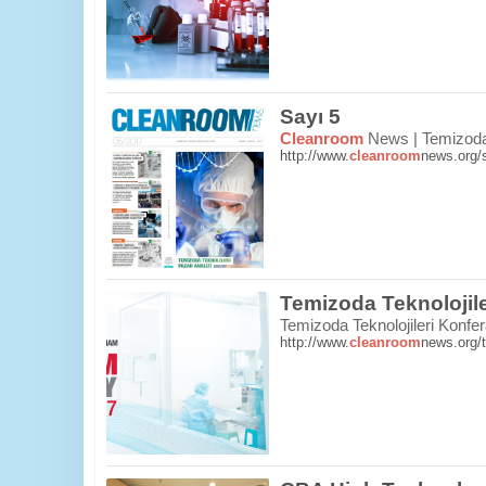
Sayı 5
Cleanroom
News | Temizoda 
http://www.
cleanroom
news.org/
Temizoda Teknolojile
Temizoda Teknolojileri Konfer
http://www.
cleanroom
news.org/t