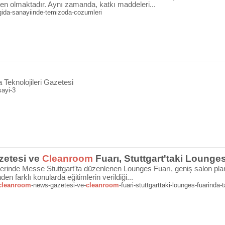
n olmaktadır. Aynı zamanda, katkı maddeleri...
gida-sanayiinde-temizoda-cozumleri
Teknolojileri Gazetesi
sayi-3
etesi ve
Cleanroom
Fuarı, Stuttgart'taki Lounges
erinde Messe Stuttgart'ta düzenlenen Lounges Fuarı, geniş salon planl
nden farklı konularda eğitimlerin verildiği...
cleanroom
-news-gazetesi-ve-
cleanroom
-fuari-stuttgarttaki-lounges-fuarinda-ta