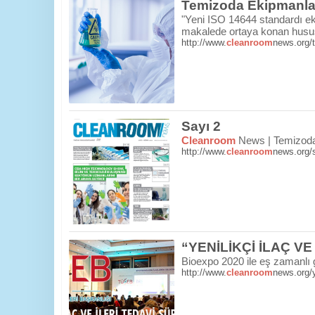
Temizoda Ekipmanlar
"Yeni ISO 14644 standardı ek
makalede ortaya konan husus
http://www.
cleanroom
news.org/t
Sayı 2
Cleanroom
News | Temizoda 
http://www.
cleanroom
news.org/
“YENİLİKÇİ İLAÇ 
Bioexpo 2020 ile eş zamanlı
http://www.
cleanroom
news.org/y