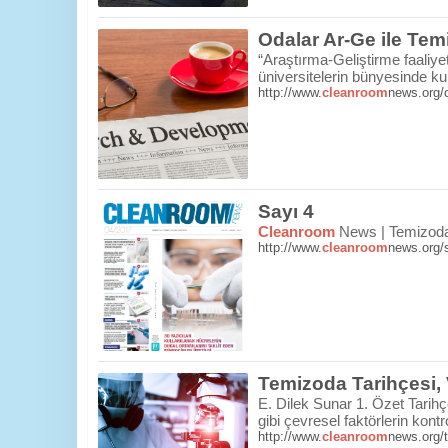
Odalar Ar-Ge ile Tem
“Araştırma-Geliştirme faaliye
üniversitelerin bünyesinde ku
http://www.
cleanroom
news.org/o
Sayı 4
Cleanroom
News | Temizoda 
http://www.
cleanroom
news.org/
Temizoda Tarihçesi,
E. Dilek Sunar 1. Özet Tarihç
gibi çevresel faktörlerin kontr
http://www.
cleanroom
news.org/t