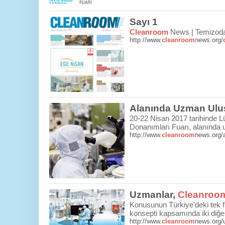
Sayı 1
Cleanroom
News | Temizoda 
http://www.
cleanroom
news.org/
Alanında Uzman Ulus
20-22 Nisan 2017 tarihinde L
Donanımları Fuarı, alanında u
http://www.
cleanroom
news.org/a
Uzmanlar,
Cleanroo
Konusunun Türkiye’deki tek f
konsepti kapsamında iki diğe
http://www.
cleanroom
news.org/