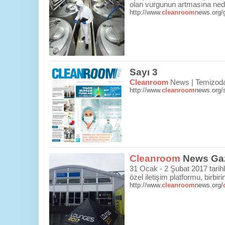
olan vurgunun artmasına nede
http://www.
cleanroom
news.org/
Sayı 3
Cleanroom
News | Temizoda 
http://www.
cleanroom
news.org/
Cleanroom
News Gaz
31 Ocak - 2 Şubat 2017 tarihl
özel iletişim platformu, birbiri
http://www.
cleanroom
news.org/