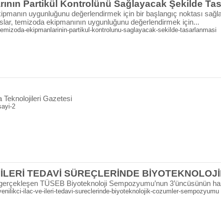
ının Partikül Kontrolünü Sağlayacak Şekilde Ta
ipmanın uygunluğunu değerlendirmek için bir başlangıç noktası sağlar
lar, temizoda ekipmanının uygunluğunu değerlendirmek için...
emizoda-ekipmanlarinin-partikul-kontrolunu-saglayacak-sekilde-tasarlanmasi
Teknolojileri Gazetesi
sayi-2
VE İLERİ TEDAVİ SÜREÇLERİNDE BİYOTEKNOL
 gerçekleşen TÜSEB Biyoteknoloji Sempozyumu’nun 3’üncüsünün hazır
enilikci-ilac-ve-ileri-tedavi-sureclerinde-biyoteknolojik-cozumler-sempozyumu