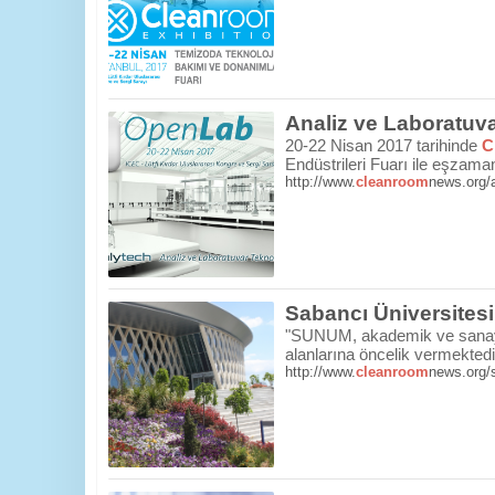
Analiz ve Laboratuvar
20-22 Nisan 2017 tarihinde
C
Endüstrileri Fuarı ile eşzama
http://www.
cleanroom
news.org/an
Sabancı Üniversites
"SUNUM, akademik ve sanayi p
alanlarına öncelik vermektedi
http://www.
cleanroom
news.org/