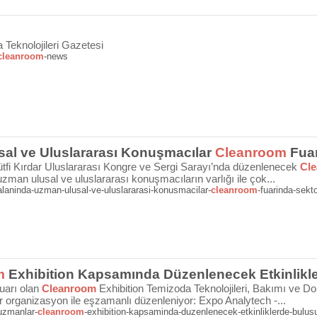
Teknolojileri Gazetesi
cleanroom
-news
al ve Uluslararası Konuşmacılar
Cleanroom
Fuar
ütfi Kırdar Uluslararası Kongre ve Sergi Sarayı’nda düzenlenecek
Cl
zman ulusal ve uluslararası konuşmacıların varlığı ile çok...
laninda-uzman-ulusal-ve-uluslararasi-konusmacilar-
cleanroom
-fuarinda-sekto
m
Exhibition Kapsamında Düzenlenecek Etkinlikl
uarı olan
Cleanroom
Exhibition Temizoda Teknolojileri, Bakımı ve 
r organizasyon ile eşzamanlı düzenleniyor: Expo Analytech -...
uzmanlar-
cleanroom
-exhibition-kapsaminda-duzenlenecek-etkinliklerde-bulus