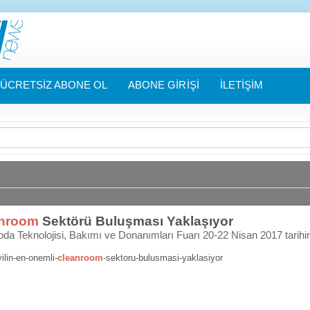
ÜCRETSİZ ABONE OL
ABONE GİRİŞİ
İLETİŞİM
nroom
Sektörü Buluşması Yaklaşıyor
da Teknolojisi, Bakımı ve Donanımları Fuarı 20-22 Nisan 2017 tarihin
ilin-en-onemli-
cleanroom
-sektoru-bulusmasi-yaklasiyor