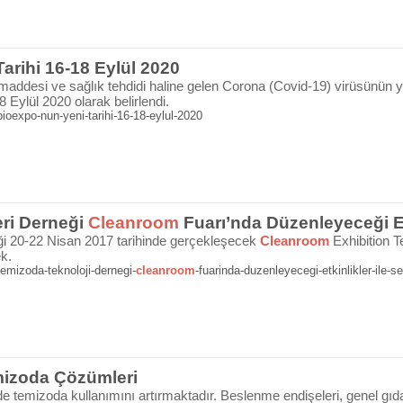
arihi 16-18 Eylül 2020
addesi ve sağlık tehdidi haline gelen Corona (Covid-19) virüsünün 
8 Eylül 2020 olarak belirlendi.
ioexpo-nun-yeni-tarihi-16-18-eylul-2020
eri Derneği
Cleanroom
Fuarı’nda Düzenleyeceği Etk
ği 20-22 Nisan 2017 tarihinde gerçekleşecek
Cleanroom
Exhibition T
k.
emizoda-teknoloji-dernegi-
cleanroom
-fuarinda-duzenleyecegi-etkinlikler-ile-s
mizoda Çözümleri
mede temizoda kullanımını artırmaktadır. Beslenme endişeleri, genel gıd