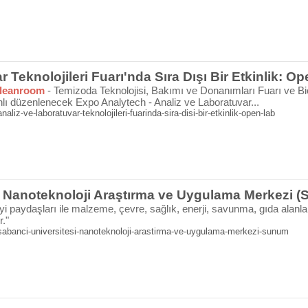
 Teknolojileri Fuarı'nda Sıra Dışı Bir Etkinlik: O
leanroom
- Temizoda Teknolojisi, Bakımı ve Donanımları Fuarı ve Bio
nlı düzenlenecek Expo Analytech - Analiz ve Laboratuvar...
aliz-ve-laboratuvar-teknolojileri-fuarinda-sira-disi-bir-etkinlik-open-lab
i Nanoteknoloji Araştırma ve Uygulama Merkezi 
aydaşları ile malzeme, çevre, sağlık, enerji, savunma, gıda alanlar
r."
sabanci-universitesi-nanoteknoloji-arastirma-ve-uygulama-merkezi-sunum