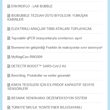
ENVIROFLO - LAB BUBBLE
BIOBUBBLE TEZGAH ÜSTÜ BİYOLOJİK YUMUŞAK
KABİNLER
ELEKTRİKLİ ARAÇLAR TIBBİ ATIKLARI TOPLAYACAK
Taşınabilir qPCR istasyonlarıyla sınırlarınızı aşın!
Biomeme’nin geliştirdiği Franklin ile reaksiyonlar sınır tanımıyor!
MyMagiCon–RW100®
DETECTR BOOST™ SARS-CoV-2 Kit
Benchling: Protokoller ve veriler güvende!
KİMYA TESİSLERİ İÇİN EX-PROOF KAPASİTİF SEVİYE
SENSÖRLERİ
BESMAK XENON-MAX DEZENFEKSİYON SİSTEM
TÜRKİYE’NİN İLK “KONTEYNER BİLGİSAYARLI