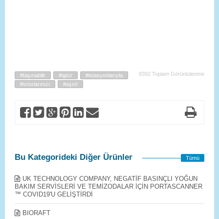
9392 Toplam Görüntülenme
#taşınabilir
#qpcr
#istasyonlarıyla
#sınırlarınızı
#aşın!
Bu Kategorideki Diğer Ürünler
Tümü
UK TECHNOLOGY COMPANY, NEGATİF BASINÇLI YOĞUN
BAKIM SERVİSLERİ VE TEMİZODALAR İÇİN PORTASCANNER
™ COVID19'U GELİŞTİRDİ
BIORAFT