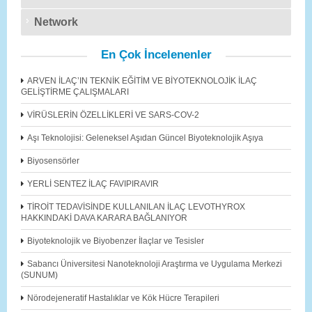
Network
En Çok İncelenenler
ARVEN İLAÇ’IN TEKNİK EĞİTİM VE BİYOTEKNOLOJİK İLAÇ
GELİŞTİRME ÇALIŞMALARI
VİRÜSLERİN ÖZELLİKLERİ VE SARS-COV-2
Aşı Teknolojisi: Geleneksel Aşıdan Güncel Biyoteknolojik Aşıya
Biyosensörler
YERLİ SENTEZ İLAÇ FAVIPIRAVIR
TİROİT TEDAVİSİNDE KULLANILAN İLAÇ LEVOTHYROX
HAKKINDAKİ DAVA KARARA BAĞLANIYOR
Biyoteknolojik ve Biyobenzer İlaçlar ve Tesisler
Sabancı Üniversitesi Nanoteknoloji Araştırma ve Uygulama Merkezi
(SUNUM)
Nörodejeneratif Hastalıklar ve Kök Hücre Terapileri