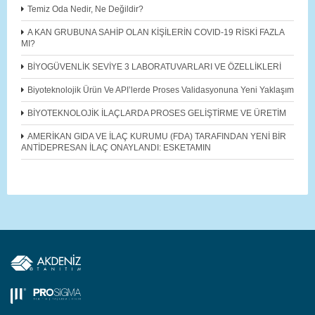
Temiz Oda Nedir, Ne Değildir?
A KAN GRUBUNA SAHİP OLAN KİŞİLERİN COVID-19 RİSKİ FAZLA
MI?
BİYOGÜVENLİK SEVİYE 3 LABORATUVARLARI VE ÖZELLİKLERİ
Biyoteknolojik Ürün Ve API’lerde Proses Validasyonuna Yeni Yaklaşım
BİYOTEKNOLOJİK İLAÇLARDA PROSES GELİŞTİRME VE ÜRETİM
AMERİKAN GIDA VE İLAÇ KURUMU (FDA) TARAFINDAN YENİ BİR
ANTİDEPRESAN İLAÇ ONAYLANDI: ESKETAMIN