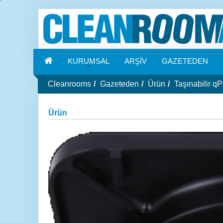
KURUMSAL
ARŞİV
GAZETEDEN
Cleanrooms
Gazeteden
Ürün
Taşınabilir qP
Ürün