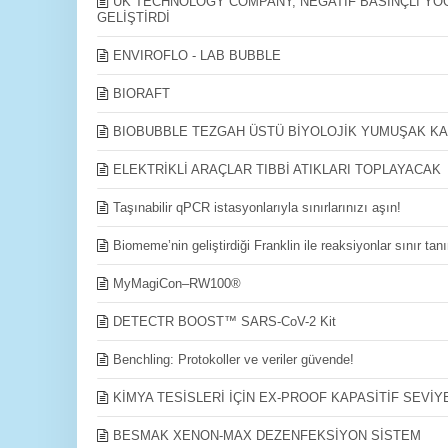
UK TECHNOLOGY COMPANY, NEGATİF BASINÇLI YOĞ
GELİŞTİRDİ
ENVIROFLO - LAB BUBBLE
BIORAFT
BIOBUBBLE TEZGAH ÜSTÜ BİYOLOJİK YUMUŞAK KA
ELEKTRİKLİ ARAÇLAR TIBBİ ATIKLARI TOPLAYACAK
Taşınabilir qPCR istasyonlarıyla sınırlarınızı aşın!
Biomeme’nin geliştirdiği Franklin ile reaksiyonlar sınır tan
MyMagiCon–RW100®
DETECTR BOOST™ SARS-CoV-2 Kit
Benchling: Protokoller ve veriler güvende!
KİMYA TESİSLERİ İÇİN EX-PROOF KAPASİTİF SEVİ
BESMAK XENON-MAX DEZENFEKSİYON SİSTEM