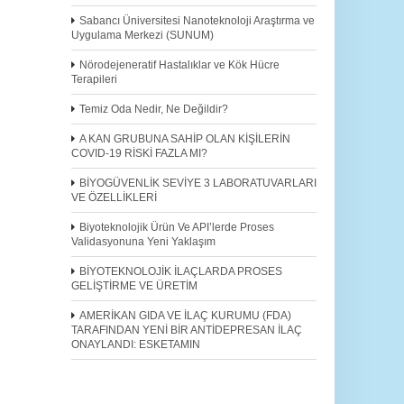
Sabancı Üniversitesi Nanoteknoloji Araştırma ve
Uygulama Merkezi (SUNUM)
Nörodejeneratif Hastalıklar ve Kök Hücre
Terapileri
Temiz Oda Nedir, Ne Değildir?
A KAN GRUBUNA SAHİP OLAN KİŞİLERİN
COVID-19 RİSKİ FAZLA MI?
BİYOGÜVENLİK SEVİYE 3 LABORATUVARLARI
VE ÖZELLİKLERİ
Biyoteknolojik Ürün Ve API’lerde Proses
Validasyonuna Yeni Yaklaşım
BİYOTEKNOLOJİK İLAÇLARDA PROSES
GELİŞTİRME VE ÜRETİM
AMERİKAN GIDA VE İLAÇ KURUMU (FDA)
TARAFINDAN YENİ BİR ANTİDEPRESAN İLAÇ
ONAYLANDI: ESKETAMIN