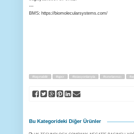
---
BMS: https://biomolecularsystems.com/
#taşınabilir
#qpcr
#istasyonlarıyla
#sınırlarınızı
#aş
Bu Kategorideki Diğer Ürünler