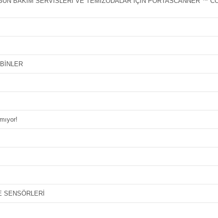
UN BAKIM SERVİSLERİ VE TEMİZODALAR İÇİN PORTASCANNER ™ CO
BİNLER
ımıyor!
YE SENSÖRLERİ