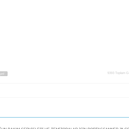
9393 Toplam G
ın!