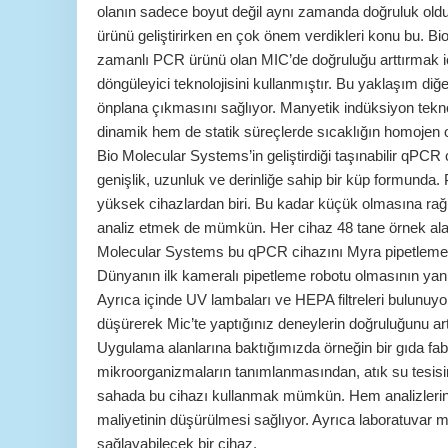
olanın sadece boyut değil aynı zamanda doğruluk old
ürünü geliştirirken en çok önem verdikleri konu bu. 
zamanlı PCR ürünü olan MIC’de doğruluğu arttırmak iç
döngüleyici teknolojisini kullanmıştır. Bu yaklaşım diğer
önplana çıkmasını sağlıyor. Manyetik indüksiyon tekn
dinamik hem de statik süreçlerde sıcaklığın homojen o
Bio Molecular Systems’in geliştirdiği taşınabilir qPCR
genişlik, uzunluk ve derinliğe sahip bir küp formunda.
yüksek cihazlardan biri. Bu kadar küçük olmasına r
analiz etmek de mümkün. Her cihaz 48 tane örnek ala
Molecular Systems bu qPCR cihazını Myra pipetleme 
Dünyanın ilk kameralı pipetleme robotu olmasının yanı 
Ayrıca içinde UV lambaları ve HEPA filtreleri bulunuy
düşürerek Mic’te yaptığınız deneylerin doğruluğunu a
Uygulama alanlarına baktığımızda örneğin bir gıda fab
mikroorganizmaların tanımlanmasından, atık su tesisi
sahada bu cihazı kullanmak mümkün. Hem analizlerin
maliyetinin düşürülmesi sağlıyor. Ayrıca laboratuvar
sağlayabilecek bir cihaz.