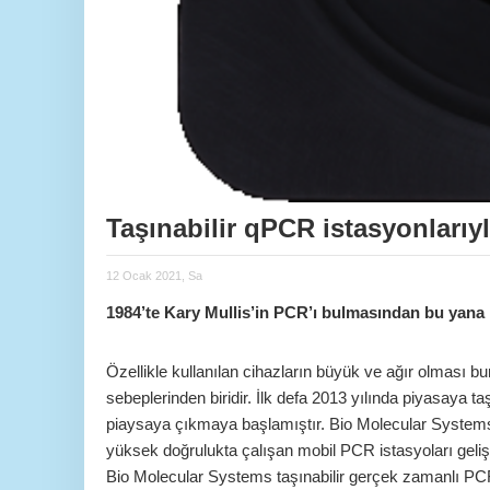
Taşınabilir qPCR istasyonlarıyla
12 Ocak 2021, Sa
1984’te Kary Mullis’in PCR’ı bulmasından bu yana P
Özellikle kullanılan cihazların büyük ve ağır olması b
sebeplerinden biridir. İlk defa 2013 yılında piyasaya t
piaysaya çıkmaya başlamıştır. Bio Molecular Systems 
yüksek doğrulukta çalışan mobil PCR istasyoları gelişt
Bio Molecular Systems taşınabilir gerçek zamanlı PCR 