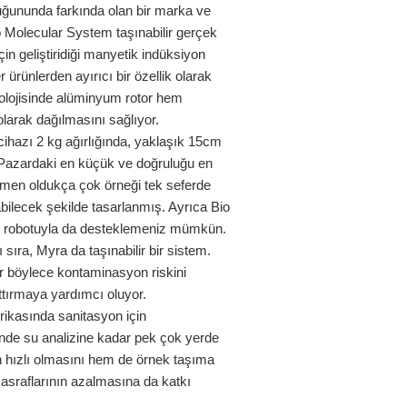
uğununda farkında olan bir marka ve
Bio Molecular System taşınabilir gerçek
in geliştiridiği manyetik indüksiyon
 ürünlerden ayırıcı bir özellik olarak
olojisinde alüminyum rotor hem
larak dağılmasını sağlıyor.
 cihazı 2 kg ağırlığında, yaklaşık 15cm
 Pazardaki en küçük ve doğruluğu en
ağmen oldukça çok örneği tek seferde
bilecek şekilde tasarlanmış. Ayrıca Bio
robotuyla da desteklemeniz mümkün.
sıra, Myra da taşınabilir bir sistem.
or böylece kontaminasyon riskini
rttırmaya yardımcı oluyor.
rikasında sanitasyon için
nde su analizine kadar pek çok yerde
 hızlı olmasını hem de örnek taşıma
 masraflarının azalmasına da katkı