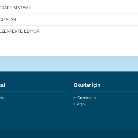
GRAFİ” SİSTEMİ
CU ALAN
DEZENFEKTE EDİYOR
al
Okurlar İçin
zda
Gazeteden
Arşiv