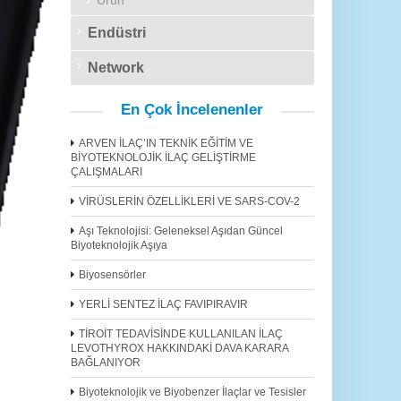
Ürün
Endüstri
Network
En Çok İncelenenler
ARVEN İLAÇ’IN TEKNİK EĞİTİM VE
BİYOTEKNOLOJİK İLAÇ GELİŞTİRME
ÇALIŞMALARI
VİRÜSLERİN ÖZELLİKLERİ VE SARS-COV-2
Aşı Teknolojisi: Geleneksel Aşıdan Güncel
Biyoteknolojik Aşıya
Biyosensörler
YERLİ SENTEZ İLAÇ FAVIPIRAVIR
TİROİT TEDAVİSİNDE KULLANILAN İLAÇ
LEVOTHYROX HAKKINDAKİ DAVA KARARA
BAĞLANIYOR
Biyoteknolojik ve Biyobenzer İlaçlar ve Tesisler