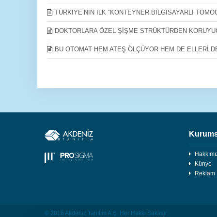
TÜRKİYE’NİN İLK “KONTEYNER BİLGİSAYARLI TOMO
DOKTORLARA ÖZEL ŞİŞME STRÜKTÜRDEN KORUYU
BU OTOMAT HEM ATEŞ ÖLÇÜYOR HEM DE ELLERİ 
Kurums
Hakkımı
Künye
Reklam
© 2016 Akdeniz Tanıtım A.Ş. Her Hakkı Saklıdır.