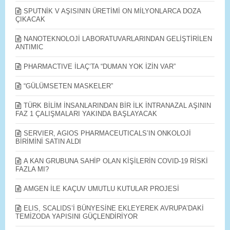
SPUTNİK V AŞISININ ÜRETİMİ ON MİLYONLARCA DOZA
ÇIKACAK
​NANOTEKNOLOJİ LABORATUVARLARINDAN GELİŞTİRİLEN
ANTIMIC
PHARMACTIVE İLAÇ’TA “DUMAN YOK İZİN VAR”
“GÜLÜMSETEN MASKELER”
TÜRK BİLİM İNSANLARINDAN BİR İLK İNTRANAZAL AŞININ
FAZ 1 ÇALIŞMALARI YAKINDA BAŞLAYACAK
SERVIER, AGIOS PHARMACEUTICALS’IN ONKOLOJİ
BİRİMİNİ SATIN ALDI
A KAN GRUBUNA SAHİP OLAN KİŞİLERİN COVID-19 RİSKİ
FAZLA MI?
AMGEN İLE KAÇUV UMUTLU KUTULAR PROJESİ
ELIS, SCALIDS’İ BÜNYESİNE EKLEYEREK AVRUPA’DAKİ
TEMİZODA YAPISINI GÜÇLENDİRİYOR