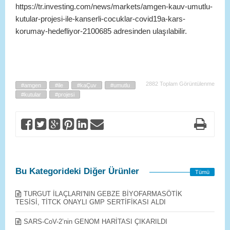
https://tr.investing.com/news/markets/amgen-kauv-umutlu-
kutular-projesi-ile-kanserli-cocuklar-covid19a-kars-
korumay-hedefliyor-2100685 adresinden ulaşılabilir.
2882 Toplam Görüntülenme
#amgen
#ile
#kaÇuv
#umutlu
#kutular
#projesi
Bu Kategorideki Diğer Ürünler
Tümü
TURGUT İLAÇLARI'NIN GEBZE BİYOFARMASÖTİK
TESİSİ, TİTCK ONAYLI GMP SERTİFİKASI ALDI
SARS-CoV-2’nin GENOM HARİTASI ÇIKARILDI