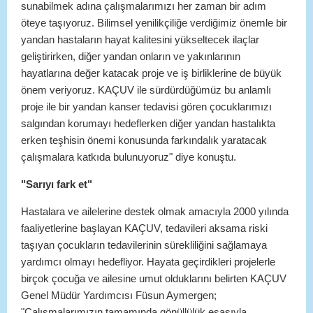
sunabilmek adına çalışmalarımızı her zaman bir adım
öteye taşıyoruz. Bilimsel yenilikçiliğe verdiğimiz önemle bir
yandan hastaların hayat kalitesini yükseltecek ilaçlar
geliştirirken, diğer yandan onların ve yakınlarının
hayatlarına değer katacak proje ve iş birliklerine de büyük
önem veriyoruz. KAÇUV ile sürdürdüğümüz bu anlamlı
proje ile bir yandan kanser tedavisi gören çocuklarımızı
salgından korumayı hedeflerken diğer yandan hastalıkta
erken teşhisin önemi konusunda farkındalık yaratacak
çalışmalara katkıda bulunuyoruz" diye konuştu.
"Sarıyı fark et"
Hastalara ve ailelerine destek olmak amacıyla 2000 yılında
faaliyetlerine başlayan KAÇUV, tedavileri aksama riski
taşıyan çocukların tedavilerinin sürekliliğini sağlamaya
yardımcı olmayı hedefliyor. Hayata geçirdikleri projelerle
birçok çocuğa ve ailesine umut olduklarını belirten KAÇUV
Genel Müdür Yardımcısı Füsun Aymergen;
"Çalışmalarımızın tamamında gönüllülük esasıyla