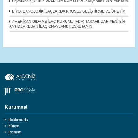
Biyoteknolojik Ürün Ve API’lerde Proses Validasyonuna Yeni Yaklaşım
BİYOTEKNOLOJİK İLAÇLARDA PROSES GELİŞTİRME VE ÜRETİM
AMERİKAN GIDA VE İLAÇ KURUMU (FDA) TARAFINDAN YENİ BİR
ANTİDEPRESAN İLAÇ ONAYLANDI: ESKETAMIN
Kurumsal
Hakkımızda
Künye
Reklam