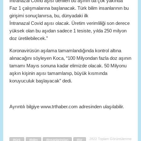
İntranazal Covid aşısı denilen bu aşının da çok yakında
Faz 1 çalışmalarına başlanacak. Türk bilim insanlarının bu
girişimi sonuçlanırsa, bu, dünyadaki ilk
İntranazal Covid aşısı olacak. Üretim verimliliği son derece
yüksek olan bu aşıdan sadece 1 tesiste, yılda 250 milyon
doz üretilebilecek.”
Koronavirüsün aşılama tamamlandığında kontrol altına
alınacağını söyleyen Koca, “100 Milyondan fazla doz aşının
tamamı Mayıs sonuna kadar elimizde olacak. 50 Milyonu
aşkın kişinin aşısı tamamlanıp, büyük kısmında
koruyuculuk başlayacak” dedi.
Ayrıntılı bilgiye www.trthaber.com adresinden ulaşılabilir.
2822 Toplam Görüntülenme
#türk
#bilim
#insanlarindan
#bir