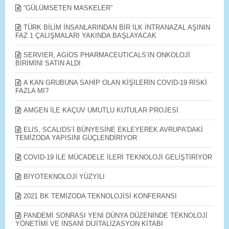
“GÜLÜMSETEN MASKELER”
TÜRK BİLİM İNSANLARINDAN BİR İLK İNTRANAZAL AŞININ
FAZ 1 ÇALIŞMALARI YAKINDA BAŞLAYACAK
SERVIER, AGIOS PHARMACEUTICALS’IN ONKOLOJİ
BİRİMİNİ SATIN ALDI
A KAN GRUBUNA SAHİP OLAN KİŞİLERİN COVID-19 RİSKİ
FAZLA MI?
AMGEN İLE KAÇUV UMUTLU KUTULAR PROJESİ
ELIS, SCALIDS’İ BÜNYESİNE EKLEYEREK AVRUPA’DAKİ
TEMİZODA YAPISINI GÜÇLENDİRİYOR
COVID-19 İLE MÜCADELE İLERİ TEKNOLOJİ GELİŞTİRİYOR
BİYOTEKNOLOJİ YÜZYILI
2021 BK TEMİZODA TEKNOLOJİSİ KONFERANSI
PANDEMİ SONRASI YENİ DÜNYA DÜZENİNDE TEKNOLOJİ
YÖNETİMİ VE İNSANİ DİJİTALİZASYON KİTABI