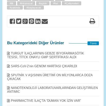
#ilk
#intranazal
#aşinin
#faz
#Çalişmalari
#yakinda
#başlayacak
Bu Kategorideki Diğer Ürünler
Tümü
TURGUT İLAÇLARI'NIN GEBZE BİYOFARMASÖTİK
TESİSİ, TİTCK ONAYLI GMP SERTİFİKASI ALDI
SARS-CoV-2’nin GENOM HARİTASI ÇIKARILDI
SPUTNİK V AŞISININ ÜRETİMİ ON MİLYONLARCA DOZA
ÇIKACAK
​NANOTEKNOLOJİ LABORATUVARLARINDAN GELİŞTİRİLEN
ANTIMIC
PHARMACTIVE İLAÇ’TA “DUMAN YOK İZİN VAR”