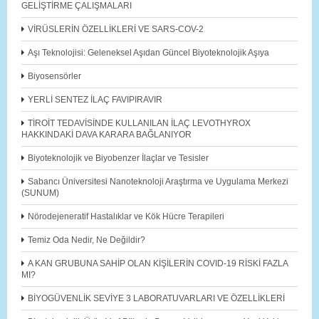
GELİŞTİRME ÇALIŞMALARI
VİRÜSLERİN ÖZELLİKLERİ VE SARS-COV-2
Aşı Teknolojisi: Geleneksel Aşıdan Güncel Biyoteknolojik Aşıya
Biyosensörler
YERLİ SENTEZ İLAÇ FAVIPIRAVIR
TİROİT TEDAVİSİNDE KULLANILAN İLAÇ LEVOTHYROX
HAKKINDAKİ DAVA KARARA BAĞLANIYOR
Biyoteknolojik ve Biyobenzer İlaçlar ve Tesisler
Sabancı Üniversitesi Nanoteknoloji Araştırma ve Uygulama Merkezi
(SUNUM)
Nörodejeneratif Hastalıklar ve Kök Hücre Terapileri
Temiz Oda Nedir, Ne Değildir?
A KAN GRUBUNA SAHİP OLAN KİŞİLERİN COVID-19 RİSKİ FAZLA
MI?
BİYOGÜVENLİK SEVİYE 3 LABORATUVARLARI VE ÖZELLİKLERİ