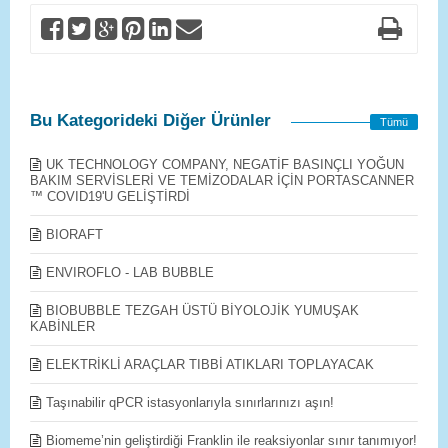
Bu Kategorideki Diğer Ürünler
Tümü
UK TECHNOLOGY COMPANY, NEGATİF BASINÇLI YOĞUN
BAKIM SERVİSLERİ VE TEMİZODALAR İÇİN PORTASCANNER
™ COVID19'U GELİŞTİRDİ
BIORAFT
ENVIROFLO - LAB BUBBLE
BIOBUBBLE TEZGAH ÜSTÜ BİYOLOJİK YUMUŞAK
KABİNLER
ELEKTRİKLİ ARAÇLAR TIBBİ ATIKLARI TOPLAYACAK
Taşınabilir qPCR istasyonlarıyla sınırlarınızı aşın!
Biomeme’nin geliştirdiği Franklin ile reaksiyonlar sınır tanımıyor!