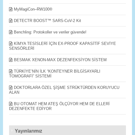
MyMagiCon–RW100®
DETECTR BOOST™ SARS-CoV-2 Kit
Benchling: Protokoller ve veriler güvende!
KİMYA TESİSLERİ İÇİN EX-PROOF KAPASİTİF SEVİYE
SENSÖRLERİ
BESMAK XENON-MAX DEZENFEKSİYON SİSTEM
TÜRKİYE’NİN İLK “KONTEYNER BİLGİSAYARLI
TOMOGRAFİ” SİSTEMİ
DOKTORLARA ÖZEL ŞİŞME STRÜKTÜRDEN KORUYUCU
ALAN
BU OTOMAT HEM ATEŞ ÖLÇÜYOR HEM DE ELLERİ
DEZENFEKTE EDİYOR
Yayınlarımız