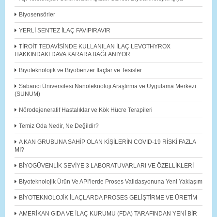
Biyosensörler
YERLİ SENTEZ İLAÇ FAVIPIRAVIR
TİROİT TEDAVİSİNDE KULLANILAN İLAÇ LEVOTHYROX
HAKKINDAKİ DAVA KARARA BAĞLANIYOR
Biyoteknolojik ve Biyobenzer İlaçlar ve Tesisler
Sabancı Üniversitesi Nanoteknoloji Araştırma ve Uygulama Merkezi
(SUNUM)
Nörodejeneratif Hastalıklar ve Kök Hücre Terapileri
Temiz Oda Nedir, Ne Değildir?
A KAN GRUBUNA SAHİP OLAN KİŞİLERİN COVID-19 RİSKİ FAZLA
MI?
BİYOGÜVENLİK SEVİYE 3 LABORATUVARLARI VE ÖZELLİKLERİ
Biyoteknolojik Ürün Ve API’lerde Proses Validasyonuna Yeni Yaklaşım
BİYOTEKNOLOJİK İLAÇLARDA PROSES GELİŞTİRME VE ÜRETİM
AMERİKAN GIDA VE İLAÇ KURUMU (FDA) TARAFINDAN YENİ BİR