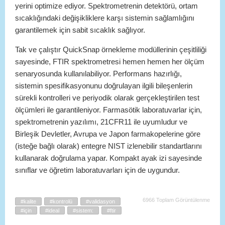
yerini optimize ediyor. Spektrometrenin detektörü, ortam
sıcaklığındaki değişikliklere karşı sistemin sağlamlığını
garantilemek için sabit sıcaklık sağlıyor.
Tak ve çalıştır QuickSnap örnekleme modüllerinin çeşitliliği
sayesinde, FTIR spektrometresi hemen hemen her ölçüm
senaryosunda kullanılabiliyor. Performans hazırlığı,
sistemin spesifikasyonunu doğrulayan ilgili bileşenlerin
sürekli kontrolleri ve periyodik olarak gerçekleştirilen test
ölçümleri ile garantileniyor. Farmasötik laboratuvarlar için,
spektrometrenin yazılımı, 21CFR11 ile uyumludur ve
Birleşik Devletler, Avrupa ve Japon farmakopelerine göre
(isteğe bağlı olarak) entegre NIST izlenebilir standartlarını
kullanarak doğrulama yapar. Kompakt ayak izi sayesinde
sınıflar ve öğretim laboratuvarları için de uygundur.
6966 Toplam Görüntülenme
#kalite
#kontrolü
#validasyon
#için
#ideal
#sistem:
#ftir