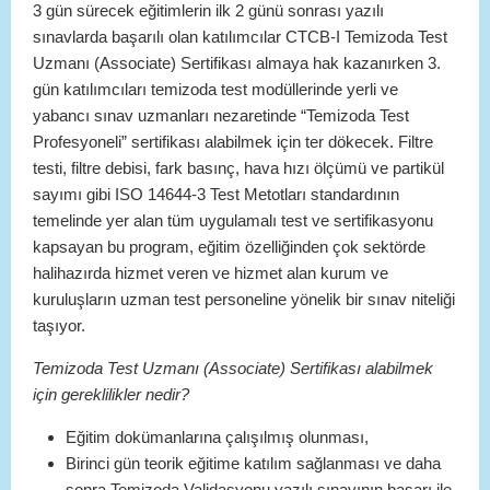
3 gün sürecek eğitimlerin ilk 2 günü sonrası yazılı
sınavlarda başarılı olan katılımcılar CTCB-I Temizoda Test
Uzmanı (Associate) Sertifikası almaya hak kazanırken 3.
gün katılımcıları temizoda test modüllerinde yerli ve
yabancı sınav uzmanları nezaretinde “Temizoda Test
Profesyoneli” sertifikası alabilmek için ter dökecek. Filtre
testi, filtre debisi, fark basınç, hava hızı ölçümü ve partikül
sayımı gibi ISO 14644-3 Test Metotları standardının
temelinde yer alan tüm uygulamalı test ve sertifikasyonu
kapsayan bu program, eğitim özelliğinden çok sektörde
halihazırda hizmet veren ve hizmet alan kurum ve
kuruluşların uzman test personeline yönelik bir sınav niteliği
taşıyor.
Temizoda Test Uzmanı (Associate) Sertifikası alabilmek
için gereklilikler nedir?
Eğitim dokümanlarına çalışılmış olunması,
Birinci gün teorik eğitime katılım sağlanması ve daha
sonra Temizoda Validasyonu yazılı sınavının başarı ile