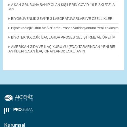
A KAN GRUBUNA SAHİP OLAN KİŞİLERİN COVID-19 RİSKİ FAZLA
MI?
BİYOGÜVENLİK SEVİYE 3 LABORATUVARLARI VE ÖZELLİKLERİ
Biyoteknolojik Ürün Ve API’lerde Proses Validasyonuna Yeni Yaklaşım
BİYOTEKNOLOJİK İLAÇLARDA PROSES GELİŞTİRME VE ÜRETİM
AMERİKAN GIDA VE İLAÇ KURUMU (FDA) TARAFINDAN YENİ BİR
ANTİDEPRESAN İLAÇ ONAYLANDI: ESKETAMIN
Kurumsal