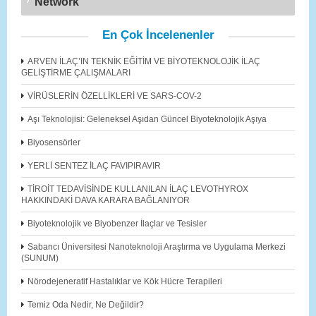
Network
En Çok İncelenenler
ARVEN İLAÇ’IN TEKNİK EĞİTİM VE BİYOTEKNOLOJİK İLAÇ
GELİŞTİRME ÇALIŞMALARI
VİRÜSLERİN ÖZELLİKLERİ VE SARS-COV-2
Aşı Teknolojisi: Geleneksel Aşıdan Güncel Biyoteknolojik Aşıya
Biyosensörler
YERLİ SENTEZ İLAÇ FAVIPIRAVIR
TİROİT TEDAVİSİNDE KULLANILAN İLAÇ LEVOTHYROX
HAKKINDAKİ DAVA KARARA BAĞLANIYOR
Biyoteknolojik ve Biyobenzer İlaçlar ve Tesisler
Sabancı Üniversitesi Nanoteknoloji Araştırma ve Uygulama Merkezi
(SUNUM)
Nörodejeneratif Hastalıklar ve Kök Hücre Terapileri
Temiz Oda Nedir, Ne Değildir?