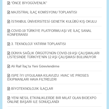
“ÖNCE BİYOGÜVENLİK”
MAJİSTRAL İLAÇ KOMİSYONU TOPLANTISI
İSTANBUL ÜNİVERSİTESİ GENETİK KULÜBÜ KIŞ OKULU
COVID-19 TÜRKİYE PLATFORMU AŞI VE İLAÇ SANAL
KONFERANSI
3. TEKNOLOJİ YATIRIM TOPLANTISI
DÜNYA SAĞLIK ÖRGÜTÜ’NÜN COVID-19 AŞI ÇALIŞMALARI
LİSTESİNDE TÜRKİYE’NİN 12 AŞI ÇALIŞMASI BULUNUYOR
Ali Raif İlaç’ta Yeni Görevlendirme
ISPE İYI UYGULAMA KILAVUZU: HVAC VE PROSES
EKIPMANLARI HAVA FILTRELERI
BİYOTEKNOLOJIK İLAÇLAR
YENI NESIL ETKINLIKLERDE BIR MILAT OLAN BIOEXPO
ONLINE BAŞARI ILE SONUÇLANDI