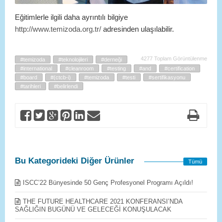
Eğitimlerle ilgili daha ayrıntılı bilgiye
http://www.temizoda.org.tr/
adresinden ulaşılabilir.
4277 Toplam Görüntülenme
#temizoda
#teknolojileri
#derneği
#international
#cleanroom
#testing
#and
#certification
#board
#(ctcb-i)
#temizoda
#testi
#sertifikasyonu
#tarihleri
#belirlendi
Bu Kategorideki Diğer Ürünler
Tümü
ISCC’22 Bünyesinde 50 Genç Profesyonel Programı Açıldı!
THE FUTURE HEALTHCARE 2021 KONFERANSI’NDA
SAĞLIĞIN BUGÜNÜ VE GELECEĞİ KONUŞULACAK