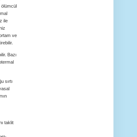
n ölümcül
rmal
 ile
niz
 ortam ve
rebilir.
lir. Bazı
otermal
u sırtı
yasal
amın
 taklit