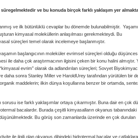
r süregelmektedir ve bu konuda birçok farklı yaklaşım yer almakta
zanmış ve ilk bütünlüklü cevaplar bu dönemde bulunabilmiştir. Yaşam
oluşturan kimyasal moleküllerin anlaşılması gerekmekteydi. Bu
asal süreçleri temel olarak incelemeye başlanmıştır.
 yaşamın başlangıcının moleküler evrimsel süreçleri olduğu düşünces
lmesi ile daha çok araştırmacının ilgisini çeken bir konu halini almıştır
kimyasal evrim” olarak da adlandırılan süreçleri; Sovyet Biyokimyacı
e daha sonra Stanley Miller ve HaroldUrey tarafından yürütülen bir de
organik maddelerin; ilkin dünya koşullarına benzer bir ortamda, sente
sorusu ise farklı yaklaşımlar ortaya çıkarmıştır. Buna dair en çok d
rotermal bacalardır. Burada çeşitli kimyasalların okyanus tabanındaki
ı düşünülmektedir. Bu görüş son zamanlarda üzerinde en çok durulan
ivite ile ilgili olan okyanus dibindeki hidrotermal bacalar ve çatlaklara