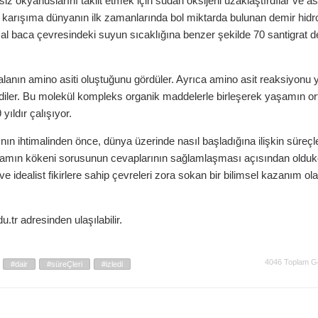
iz okyanuslarını taklit etmek için sudan oksijeni uzaklaştırdılar ve asi
ca karışıma dünyanın ilk zamanlarında bol miktarda bulunan demir hidr
rmal baca çevresindeki suyun sıcaklığına benzer şekilde 70 santigrat 
 alanın amino asiti oluştuğunu gördüler. Ayrıca amino asit reaksiyonu 
rlediler. Bu molekül kompleks organik maddelerle birleşerek yaşamın o
 yıldır çalışıyor.
 ihtimalinden önce, dünya üzerinde nasıl başladığına ilişkin süreçl
aşamın kökeni sorusunun cevaplarının sağlamlaşması açısından oldu
 idealist fikirlere sahip çevreleri zora sokan bir bilimsel kazanım ol
.tr adresinden ulaşılabilir.
4046 Toplam G
#dair
#süreÇleri
#izledi