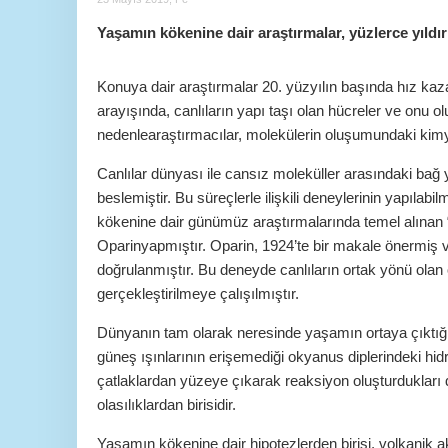
Yaşamın kökenine dair araştırmalar, yüzlerce yıldı
Konuya dair araştırmalar 20. yüzyılın başında hız ka
arayışında, canlıların yapı taşı olan hücreler ve onu 
nedenlearaştırmacılar, molekülerin oluşumundaki kimy
Canlılar dünyası ile cansız moleküller arasındaki bağ
beslemiştir. Bu süreçlerle ilişkili deneylerinin yapılabi
kökenine dair günümüz araştırmalarında temel alınan “
Oparinyapmıştır. Oparin, 1924’te bir makale önermiş v
doğrulanmıştır. Bu deneyde canlıların ortak yönü olan 
gerçekleştirilmeye çalışılmıştır.
Dünyanın tam olarak neresinde yaşamın ortaya çıktığı 
güneş ışınlarının erişemediği okyanus diplerindeki hid
çatlaklardan yüzeye çıkarak reaksiyon oluşturduklar
olasılıklardan birisidir.
Yaşamın kökenine dair hipotezlerden birisi, volkanik akt