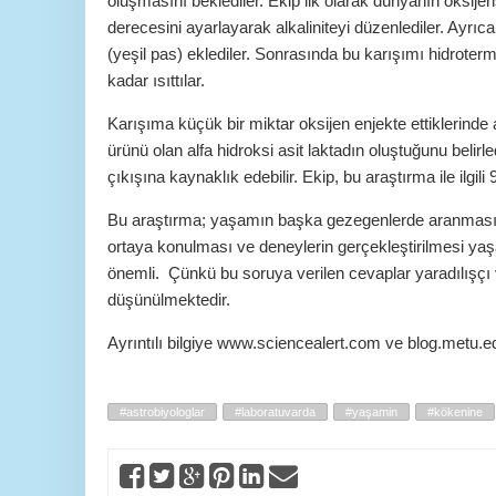
oluşmasını beklediler. Ekip ilk olarak dünyanın oksijens
derecesini ayarlayarak alkaliniteyi düzenlediler. Ayrı
(yeşil pas) eklediler. Sonrasında bu karışımı hidrote
kadar ısıttılar.
Karışıma küçük bir miktar oksijen enjekte ettiklerinde
ürünü olan alfa hidroksi asit laktadın oluştuğunu beli
çıkışına kaynaklık edebilir. Ekip, bu araştırma ile ilgili 9
Bu araştırma; yaşamın başka gezegenlerde aranmasının
ortaya konulması ve deneylerin gerçekleştirilmesi y
önemli. Çünkü bu soruya verilen cevaplar yaradılışçı ve
düşünülmektedir.
Ayrıntılı bilgiye www.sciencealert.com ve blog.metu.edu
#astrobiyologlar
#laboratuvarda
#yaşamin
#kökenine