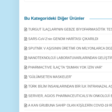
Bu Kategorideki Diğer Ürünler
TURGUT İLAÇLARI'NIN GEBZE BİYOFARMASÖTİK TESİ
SARS-CoV-2’nin GENOM HARİTASI ÇIKARILDI
SPUTNİK V AŞISININ ÜRETİMİ ON MİLYONLARCA DO
​NANOTEKNOLOJİ LABORATUVARLARINDAN GELİŞTİR
PHARMACTIVE İLAÇ’TA “DUMAN YOK İZİN VAR”
“GÜLÜMSETEN MASKELER”
TÜRK BİLİM İNSANLARINDAN BİR İLK İNTRANAZAL A
SERVIER, AGIOS PHARMACEUTICALS’IN ONKOLOJİ Bİ
A KAN GRUBUNA SAHİP OLAN KİŞİLERİN COVID-19 Rİ