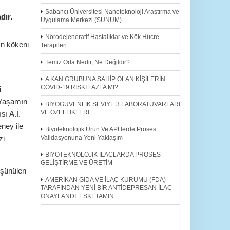
Sabancı Üniversitesi Nanoteknoloji Araştırma ve
dır.
Uygulama Merkezi (SUNUM)
Nörodejeneratif Hastalıklar ve Kök Hücre
ın kökeni
Terapileri
Temiz Oda Nedir, Ne Değildir?
A KAN GRUBUNA SAHİP OLAN KİŞİLERİN
COVID-19 RİSKİ FAZLA MI?
i
. Yaşamın
BİYOGÜVENLİK SEVİYE 3 LABORATUVARLARI
VE ÖZELLİKLERİ
sı A.İ.
ney ile
Biyoteknolojik Ürün Ve API’lerde Proses
Validasyonuna Yeni Yaklaşım
zi
BİYOTEKNOLOJİK İLAÇLARDA PROSES
GELİŞTİRME VE ÜRETİM
üşünülen
AMERİKAN GIDA VE İLAÇ KURUMU (FDA)
TARAFINDAN YENİ BİR ANTİDEPRESAN İLAÇ
ONAYLANDI: ESKETAMIN