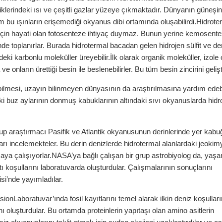
lerindeki ısı ve çeşitli gazlar yüzeye çıkmaktadır. Dünyanın güneşi
şam bu ışınların erişemediği okyanus dibi ortamında oluşabilirdi.Hidrote
r için hayati olan fotosenteze ihtiyaç duymaz. Bunun yerine kemosentez
sinde toplanırlar. Burada hidrotermal bacadan gelen hidrojen sülfit ve de
deki karbonlu moleküller üreyebilir.İlk olarak organik moleküller, izole
 onların ürettiği besin ile beslenebilirler. Bu tüm besin zincirini gelişti
lmesi, uzayın bilinmeyen dünyasının da araştırılmasına yardım edebi
eki buz aylarının donmuş kabuklarının altındaki sıvı okyanuslarda hidr
up araştırmacı Pasifik ve Atlantik okyanusunun derinlerinde yer kabuğ
rı incelemekteler. Bu derin denizlerde hidrotermal alanlardaki jeokim
maya çalışıyorlar.NASA’ya bağlı çalışan bir grup astrobiyolog da, yaş
tı koşullarını laboratuvarda oluşturdular. Çalışmalarının sonuçlarını
i’nde yayımladılar.
nLaboratuvar’ında fosil kayıtlarını temel alarak ilkin deniz koşullarını
ı oluşturdular. Bu ortamda proteinlerin yapıtaşı olan amino asitlerin