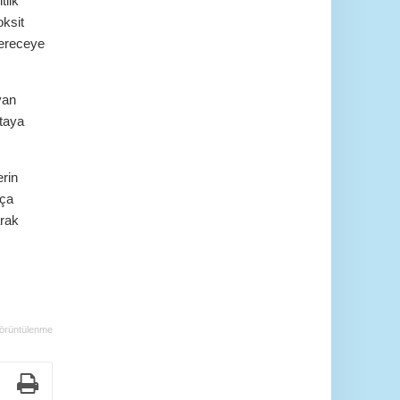
tlik
oksit
dereceye
yan
rtaya
erin
kça
arak
örüntülenme