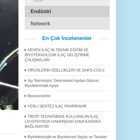
Ürün
Endüstri
Network
En Çok İncelenenler
ARVEN İLAÇ’IN TEKNİK EĞİTİM VE
BİYOTEKNOLOJİK İLAÇ GELİŞTİRME
ÇALIŞMALARI
VİRÜSLERİN ÖZELLİKLERİ VE SARS-COV-2
Aşı Teknolojisi: Geleneksel Aşıdan Güncel
Biyoteknolojik Aşıya
Biyosensörler
YERLİ SENTEZ İLAÇ FAVIPIRAVIR
TİROİT TEDAVİSİNDE KULLANILAN İLAÇ
LEVOTHYROX HAKKINDAKİ DAVA KARARA
BAĞLANIYOR
Biyoteknolojik ve Biyobenzer İlaçlar ve Tesisler