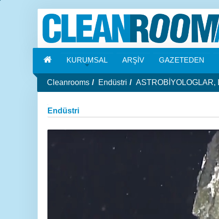
KURUMSAL
ARŞİV
GAZETEDEN
Cleanrooms
Endüstri
ASTROBİYOLOGLAR, 
Endüstri