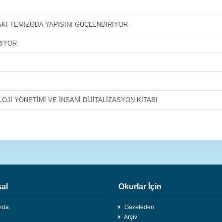
AKİ TEMİZODA YAPISINI GÜÇLENDİRİYOR
RİYOR
Jİ YÖNETİMİ VE İNSANİ DİJİTALİZASYON KİTABI
al
Okurlar İçin
zda
Gazeteden
Arşiv