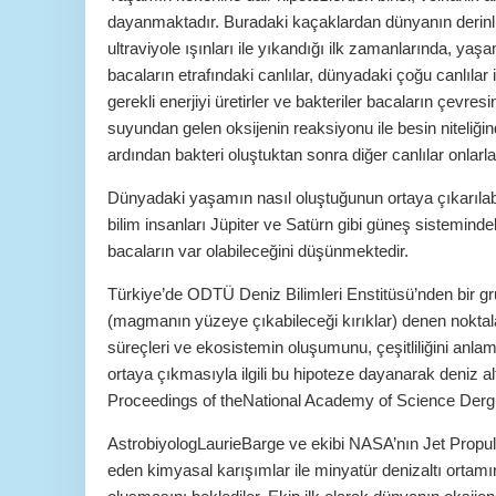
dayanmaktadır. Buradaki kaçaklardan dünyanın derinlik
ultraviyole ışınları ile yıkandığı ilk zamanlarında, ya
bacaların etrafındaki canlılar, dünyadaki çoğu canlıla
gerekli enerjiyi üretirler ve bakteriler bacaların çevre
suyundan gelen oksijenin reaksiyonu ile besin niteliğin
ardından bakteri oluştuktan sonra diğer canlılar onlarla ve
Dünyadaki yaşamın nasıl oluştuğunun ortaya çıkarılabi
bilim insanları Jüpiter ve Satürn gibi güneş sistemind
bacaların var olabileceğini düşünmektedir.
Türkiye’de ODTÜ Deniz Bilimleri Enstitüsü’nden bir gr
(magmanın yüzeye çıkabileceği kırıklar) denen noktala
süreçleri ve ekosistemin oluşumunu, çeşitliliğini anla
ortaya çıkmasıyla ilgili bu hipoteze dayanarak deniz al
Proceedings of theNational Academy of Science Dergis
AstrobiyologLaurieBarge ve ekibi NASA’nın Jet Propulsio
eden kimyasal karışımlar ile minyatür denizaltı ortamın