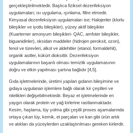
gerçekleştirilmektedir. Başlıca fiziksel dezenfeksiyon
uygulamaları; ısı uygulama, ışınlama, filtre etmedir.
Kimyasal dezenfeksiyon uygulamaları ise; Halojenler (klorlu
bileşikler ve iyotlu bileşikler), yüzey aktif bileşikler
(Kuarterner amonyum bileşikleri- QAC, amfoter bileşikler,
biguanidinler), oksidan maddeler (hidrojen peroksit, ozon),
fenol ve türevleri, alkol ve aldehitler (etanol, formaldehit),
organik asitler, kükürt dioksittir. Dezenfeksiyon
uygulamalarının başarılı olması temizlik uygulamasının
doğru ve etkin yapılması şartına bağlıdır [4,5].
Gıda işletmelerinde, üretimi yapılan gıdanın bileşimine ve
gıdaya uygulanan işlemlere bağlı olarak kir çeşitleri ve
nitelikleri değişebilmektedir. Beyaz et işletmelerinde en
yaygın olarak protein ve yağ kirlerine rastlanmaktadır.
Kesim, haşlama, tüy yolma gibi çeşitli proses aşamalarında
ortaya çıkan tüy, kemik, et parçaları ve kan gibi ürün artık
ve atıkları da yüzeylerden uzaklaştırılması gereken kirlerdir.