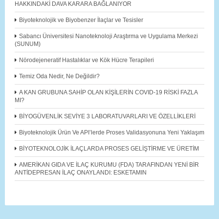
HAKKINDAKİ DAVA KARARA BAĞLANIYOR
Biyoteknolojik ve Biyobenzer İlaçlar ve Tesisler
Sabancı Üniversitesi Nanoteknoloji Araştırma ve Uygulama Merkezi
(SUNUM)
Nörodejeneratif Hastalıklar ve Kök Hücre Terapileri
Temiz Oda Nedir, Ne Değildir?
A KAN GRUBUNA SAHİP OLAN KİŞİLERİN COVID-19 RİSKİ FAZLA
MI?
BİYOGÜVENLİK SEVİYE 3 LABORATUVARLARI VE ÖZELLİKLERİ
Biyoteknolojik Ürün Ve API’lerde Proses Validasyonuna Yeni Yaklaşım
BİYOTEKNOLOJİK İLAÇLARDA PROSES GELİŞTİRME VE ÜRETİM
AMERİKAN GIDA VE İLAÇ KURUMU (FDA) TARAFINDAN YENİ BİR
ANTİDEPRESAN İLAÇ ONAYLANDI: ESKETAMIN