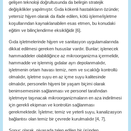
gelişen teknoloji doğrultusunda da belirgin stratejik
değişiklikler yapılmıştır. Gıda kökenli hastalıkların özünde;
yetersiz hijyen olarak da ifade edilen, kötü işleme/işletme
koşullarından kaynaklanabilen esas etmen, bu konudaki
eğitim ve bilinçlendirme eksikliğidir [6].
Gıda işletmelerinde hijyen ve sanitasyon uygulamalarında
dikkat edilmesi gereken hususlar vardır. Bunlar; işlenecek
hammaddeler olabildiğince az mikroorganizma içermelidir,
hammadde ve işlenmiş gıdalar ayrı depolanmalıdır,
işletmenin ortam havası temiz, nem ve sıcaklığı kontrollü
olmalıdır, işletme suyu en az içme suyu kalitesinde
olmalıdır, personelin hijyeni bir yaşam biçimi olarak
benimsemesinin sağlanması ve personel tarafından
işletmeye taşınacak mikroorganizmaların en aza indirilmesi
için gerekli ekipman ve kontrolün sağlanması
gerekmektedir. İşletme; temiz ve yeterli suyu, kanalizasyon
bağlantısı olan temiz bir çevrede kurulmalıdır [4, 7].
Sonuç olarak, piyasada talep edilen bir üründen