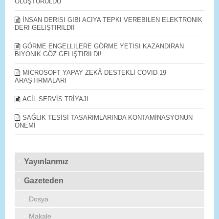
OLUŞTURULDU
İNSAN DERISI GIBI ACIYA TEPKI VEREBILEN ELEKTRONIK
DERI GELIŞTIRILDI!
GÖRME ENGELLILERE GÖRME YETISI KAZANDIRAN
BIYONIK GÖZ GELIŞTIRILDI!
MICROSOFT YAPAY ZEKÂ DESTEKLİ COVID-19
ARAŞTIRMALARI
ACİL SERVİS TRİYAJI
SAĞLIK TESİSİ TASARIMLARINDA KONTAMİNASYONUN
ÖNEMİ
Yayınlarımız
Gazeteden
Dosya
Makale