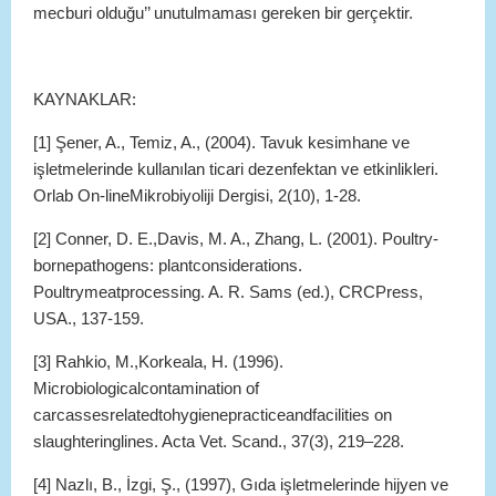
mecburi olduğu’’ unutulmaması gereken bir gerçektir.
KAYNAKLAR:
[1] Şener, A., Temiz, A., (2004). Tavuk kesimhane ve
işletmelerinde kullanılan ticari dezenfektan ve etkinlikleri.
Orlab On-lineMikrobiyoliji Dergisi, 2(10), 1-28.
[2] Conner, D. E.,Davis, M. A., Zhang, L. (2001). Poultry-
bornepathogens: plantconsiderations.
Poultrymeatprocessing. A. R. Sams (ed.), CRCPress,
USA., 137-159.
[3] Rahkio, M.,Korkeala, H. (1996).
Microbiologicalcontamination of
carcassesrelatedtohygienepracticeandfacilities on
slaughteringlines. Acta Vet. Scand., 37(3), 219–228.
[4] Nazlı, B., İzgi, Ş., (1997), Gıda işletmelerinde hijyen ve