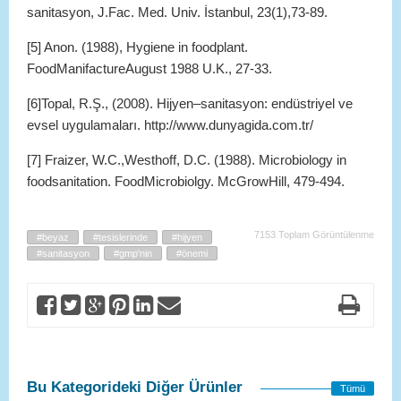
sanitasyon, J.Fac. Med. Univ. İstanbul, 23(1),73-89.
[5] Anon. (1988), Hygiene in foodplant.
FoodManifactureAugust 1988 U.K., 27-33.
[6]Topal, R.Ş., (2008). Hijyen–sanitasyon: endüstriyel ve
evsel uygulamaları. http://www.dunyagida.com.tr/
[7] Fraizer, W.C.,Westhoff, D.C. (1988). Microbiology in
foodsanitation. FoodMicrobiolgy. McGrowHill, 479-494.
7153 Toplam Görüntülenme
#beyaz
#tesislerinde
#hijyen
#sanitasyon
#gmp'nin
#önemi
Bu Kategorideki Diğer Ürünler
Tümü