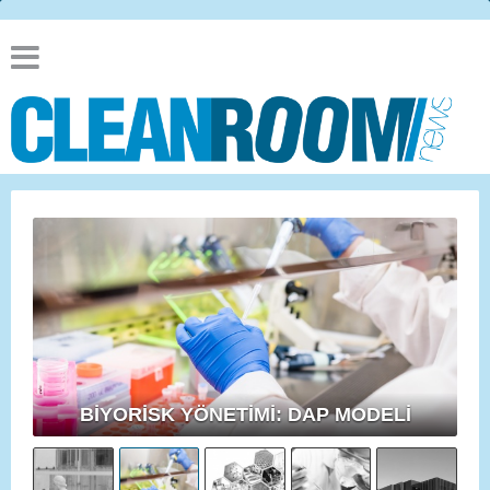
BİYORİSK YÖNETİMİ: DAP MODELİ