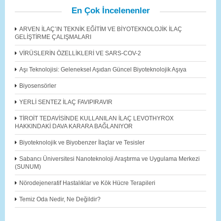
En Çok İncelenenler
ARVEN İLAÇ’IN TEKNİK EĞİTİM VE BİYOTEKNOLOJİK İLAÇ
GELİŞTİRME ÇALIŞMALARI
VİRÜSLERİN ÖZELLİKLERİ VE SARS-COV-2
Aşı Teknolojisi: Geleneksel Aşıdan Güncel Biyoteknolojik Aşıya
Biyosensörler
YERLİ SENTEZ İLAÇ FAVIPIRAVIR
TİROİT TEDAVİSİNDE KULLANILAN İLAÇ LEVOTHYROX
HAKKINDAKİ DAVA KARARA BAĞLANIYOR
Biyoteknolojik ve Biyobenzer İlaçlar ve Tesisler
Sabancı Üniversitesi Nanoteknoloji Araştırma ve Uygulama Merkezi
(SUNUM)
Nörodejeneratif Hastalıklar ve Kök Hücre Terapileri
Temiz Oda Nedir, Ne Değildir?