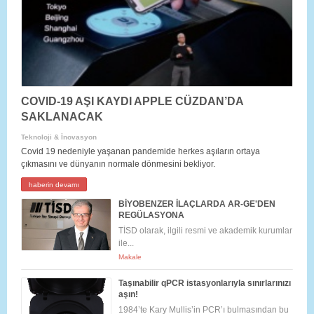
COVID-19 AŞI KAYDI APPLE CÜZDAN’DA
SAKLANACAK
Teknoloji & İnovasyon
Covid 19 nedeniyle yaşanan pandemide herkes aşıların ortaya
çıkmasını ve dünyanın normale dönmesini bekliyor.
haberin devamı
BİYOBENZER İLAÇLARDA AR-GE'DEN
REGÜLASYONA
TİSD olarak, ilgili resmi ve akademik kurumlar
ile...
Makale
Taşınabilir qPCR istasyonlarıyla sınırlarınızı
aşın!
1984’te Kary Mullis’in PCR’ı bulmasından bu