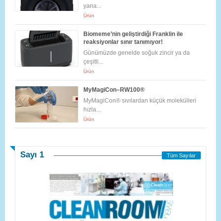
yana...
Ürün
Biomeme’nin geliştirdiği Franklin ile
reaksiyonlar sınır tanımıyor!
Günümüzde genelde soğuk zincir ya da
çeşitli...
Ürün
MyMagiCon–RW100®
MyMagiCon® sıvılardan küçük molekülleri
hızla...
Ürün
Sayı 1
Tüm Sayılar