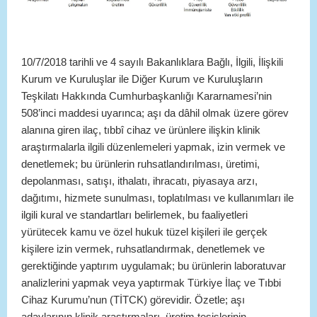
10/7/2018 tarihli ve 4 sayılı Bakanlıklara Bağlı, İlgili, İlişkili
Kurum ve Kuruluşlar ile Diğer Kurum ve Kuruluşların
Teşkilatı Hakkında Cumhurbaşkanlığı Kararnamesi’nin
508’inci maddesi uyarınca; aşı da dâhil olmak üzere görev
alanına giren ilaç, tıbbî cihaz ve ürünlere ilişkin klinik
araştırmalarla ilgili düzenlemeleri yapmak, izin vermek ve
denetlemek; bu ürünlerin ruhsatlandırılması, üretimi,
depolanması, satışı, ithalatı, ihracatı, piyasaya arzı,
dağıtımı, hizmete sunulması, toplatılması ve kullanımları ile
ilgili kural ve standartları belirlemek, bu faaliyetleri
yürütecek kamu ve özel hukuk tüzel kişileri ile gerçek
kişilere izin vermek, ruhsatlandırmak, denetlemek ve
gerektiğinde yaptırım uygulamak; bu ürünlerin laboratuvar
analizlerini yapmak veya yaptırmak Türkiye İlaç ve Tıbbi
Cihaz Kurumu’nun (TİTCK) görevidir. Özetle; aşı
adaylarının klinik araştırmaları, üretim tesislerinin