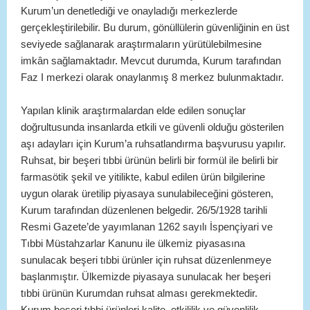
Kurum’un denetlediği ve onayladığı merkezlerde
gerçekleştirilebilir. Bu durum, gönüllülerin güvenliğinin en üst
seviyede sağlanarak araştırmaların yürütülebilmesine
imkân sağlamaktadır. Mevcut durumda, Kurum tarafından
Faz I merkezi olarak onaylanmış 8 merkez bulunmaktadır.
Yapılan klinik araştırmalardan elde edilen sonuçlar
doğrultusunda insanlarda etkili ve güvenli olduğu gösterilen
aşı adayları için Kurum’a ruhsatlandırma başvurusu yapılır.
Ruhsat, bir beşeri tıbbi ürünün belirli bir formül ile belirli bir
farmasötik şekil ve yitilikte, kabul edilen ürün bilgilerine
uygun olarak üretilip piyasaya sunulabileceğini gösteren,
Kurum tarafından düzenlenen belgedir. 26/5/1928 tarihli
Resmi Gazete’de yayımlanan 1262 sayılı İspençiyari ve
Tıbbi Müstahzarlar Kanunu ile ülkemiz piyasasına
sunulacak beşeri tıbbi ürünler için ruhsat düzenlenmeye
başlanmıştır. Ülkemizde piyasaya sunulacak her beşeri
tıbbi ürünün Kurumdan ruhsat alması gerekmektedir.
Kurum beşeri tıbbi ürünleri kalite, etkililik ve güvenlilik