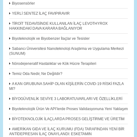
Biyosensörler
YERLİ SENTEZ İLAÇ FAVIPIRAVIR
TİROİT TEDAVİSİNDE KULLANILAN İLAÇ LEVOTHYROX
HAKKINDAKİ DAVA KARARA BAĞLANIYOR
Biyoteknolojik ve Biyobenzer İlaçlar ve Tesisler
Sabancı Üniversitesi Nanoteknoloji Araştırma ve Uygulama Merkezi
(SUNUM)
Nörodejeneratif Hastalıklar ve Kök Hücre Terapileri
Temiz Oda Nedir, Ne Değildir?
A KAN GRUBUNA SAHİP OLAN KİŞİLERİN COVID-19 RİSKİ FAZLA
MI?
BİYOGÜVENLİK SEVİYE 3 LABORATUVARLARI VE ÖZELLİKLERİ
Biyoteknolojik Ürün Ve API’lerde Proses Validasyonuna Yeni Yaklaşım
BİYOTEKNOLOJİK İLAÇLARDA PROSES GELİŞTİRME VE ÜRETİM
AMERİKAN GIDA VE İLAÇ KURUMU (FDA) TARAFINDAN YENİ BİR
ANTİDEPRESAN İLAÇ ONAYLANDI: ESKETAMIN