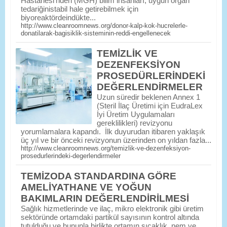
Hastanesi’nden (MGH) bilim insanları; uygun organ
tedariğinistabil hale getirebilmek için
biyoreaktördeindükte...
http://www.cleanroomnews.org/donor-kalp-kok-hucrelerle-
donatilarak-bagisiklik-sisteminin-reddi-engellenecek
TEMİZLİK VE
DEZENFEKSİYON
PROSEDÜRLERİNDEKİ
DEĞERLENDİRMELER
Uzun süredir beklenen Annex 1
(Steril İlaç Üretimi için EudraLex
İyi Üretim Uygulamaları
gereklilikleri) revizyonu
yorumlamalara kapandı. İlk duyurudan itibaren yaklaşık
üç yıl ve bir önceki revizyonun üzerinden on yıldan fazla...
http://www.cleanroomnews.org/temizlik-ve-dezenfeksiyon-
prosedurlerindeki-degerlendirmeler
TEMİZODA STANDARDINA GÖRE
AMELİYATHANE VE YOĞUN
BAKIMLARIN DEĞERLENDİRİLMESİ
Sağlık hizmetlerinde ve ilaç, mikro elektronik gibi üretim
sektöründe ortamdaki partikül sayısının kontrol altında
tutulduğu ve bununla birlikte ortamın sıcaklık, nem ve