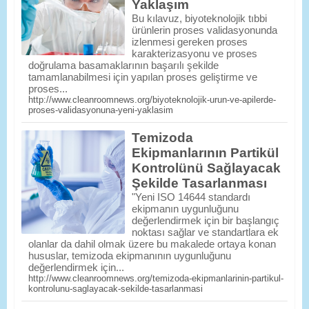
Yaklaşım
Bu kılavuz, biyoteknolojik tıbbi
ürünlerin proses validasyonunda
izlenmesi gereken proses
karakterizasyonu ve proses
doğrulama basamaklarının başarılı şekilde
tamamlanabilmesi için yapılan proses geliştirme ve
proses...
http://www.cleanroomnews.org/biyoteknolojik-urun-ve-apilerde-
proses-validasyonuna-yeni-yaklasim
Temizoda
Ekipmanlarının Partikül
Kontrolünü Sağlayacak
Şekilde Tasarlanması
"Yeni ISO 14644 standardı
ekipmanın uygunluğunu
değerlendirmek için bir başlangıç
noktası sağlar ve standartlara ek
olanlar da dahil olmak üzere bu makalede ortaya konan
hususlar, temizoda ekipmanının uygunluğunu
değerlendirmek için...
http://www.cleanroomnews.org/temizoda-ekipmanlarinin-partikul-
kontrolunu-saglayacak-sekilde-tasarlanmasi