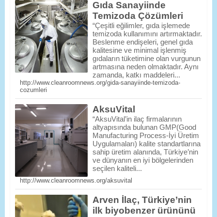
Gıda Sanayiinde
Temizoda Çözümleri
“Çeşitli eğilimler, gıda işlemede
temizoda kullanımını artırmaktadır.
Beslenme endişeleri, genel gıda
kalitesine ve minimal işlenmiş
gıdaların tüketimine olan vurgunun
artmasına neden olmaktadır. Aynı
zamanda, katkı maddeleri...
http://www.cleanroomnews.org/gida-sanayiinde-temizoda-
cozumleri
AksuVital
“AksuVital’in ilaç firmalarının
altyapısında bulunan GMP(Good
Manufacturing Process-İyi Üretim
Uygulamaları) kalite standartlarına
sahip üretim alanında, Türkiye’nin
ve dünyanın en iyi bölgelerinden
seçilen kaliteli...
http://www.cleanroomnews.org/aksuvital
Arven İlaç, Türkiye’nin
ilk biyobenzer ürününü