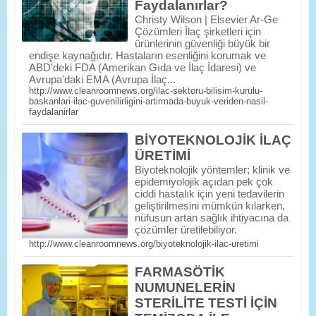
Faydalanırlar?
Christy Wilson | Elsevier Ar-Ge
Çözümleri İlaç şirketleri için
ürünlerinin güvenliği büyük bir
endişe kaynağıdır. Hastaların esenliğini korumak ve
ABD'deki FDA (Amerikan Gıda ve İlaç İdaresi) ve
Avrupa'daki EMA (Avrupa İlaç...
http://www.cleanroomnews.org/ilac-sektoru-bilisim-kurulu-
baskanlari-ilac-guvenilirligini-artirmada-buyuk-veriden-nasil-
faydalanirlar
BİYOTEKNOLOJİK İLAÇ
ÜRETİMİ
Biyoteknolojik yöntemler; klinik ve
epidemiyolojik açıdan pek çok
ciddi hastalık için yeni tedavilerin
geliştirilmesini mümkün kılarken,
nüfusun artan sağlık ihtiyacına da
çözümler üretilebiliyor.
http://www.cleanroomnews.org/biyoteknolojik-ilac-uretimi
FARMASÖTİK
NUMUNELERİN
STERİLİTE TESTİ İÇİN