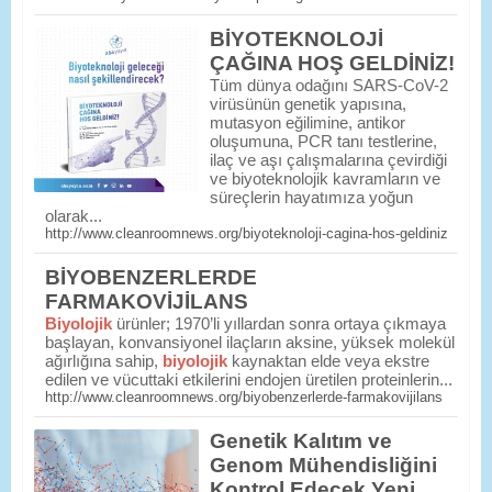
BİYOTEKNOLOJİ
ÇAĞINA HOŞ GELDİNİZ!
Tüm dünya odağını SARS-CoV-2
virüsünün genetik yapısına,
mutasyon eğilimine, antikor
oluşumuna, PCR tanı testlerine,
ilaç ve aşı çalışmalarına çevirdiği
ve biyoteknolojik kavramların ve
süreçlerin hayatımıza yoğun
olarak...
http://www.cleanroomnews.org/biyoteknoloji-cagina-hos-geldiniz
BİYOBENZERLERDE
FARMAKOVİJİLANS
Biyolojik
ürünler; 1970’li yıllardan sonra ortaya çıkmaya
başlayan, konvansiyonel ilaçların aksine, yüksek molekül
ağırlığına sahip,
biyolojik
kaynaktan elde veya ekstre
edilen ve vücuttaki etkilerini endojen üretilen proteinlerin...
http://www.cleanroomnews.org/biyobenzerlerde-farmakovijilans
Genetik Kalıtım ve
Genom Mühendisliğini
Kontrol Edecek Yeni