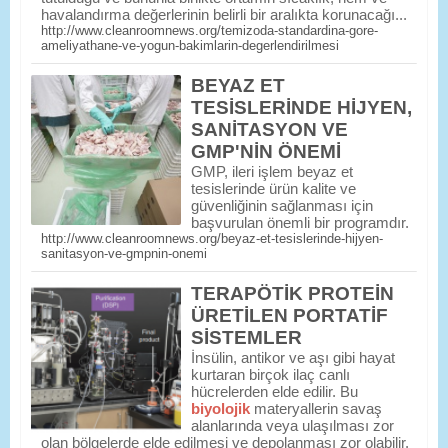
havalandırma değerlerinin belirli bir aralıkta korunacağı...
http://www.cleanroomnews.org/temizoda-standardina-gore-
ameliyathane-ve-yogun-bakimlarin-degerlendirilmesi
BEYAZ ET
TESİSLERİNDE HİJYEN,
SANİTASYON VE
GMP'NİN ÖNEMİ
GMP, ileri işlem beyaz et
tesislerinde ürün kalite ve
güvenliğinin sağlanması için
başvurulan önemli bir programdır.
http://www.cleanroomnews.org/beyaz-et-tesislerinde-hijyen-
sanitasyon-ve-gmpnin-onemi
TERAPÖTİK PROTEİN
ÜRETİLEN PORTATİF
SİSTEMLER
İnsülin, antikor ve aşı gibi hayat
kurtaran birçok ilaç canlı
hücrelerden elde edilir. Bu
biyolojik
materyallerin savaş
alanlarında veya ulaşılması zor
olan bölgelerde elde edilmesi ve depolanması zor olabilir.