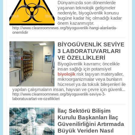
Dünyamızda son dönemlerde
yaşanan teknolojik gelişmeler
nedeniyle, biyogüvenlik konusu
bugüne kadar hiç olmadığı kadar
önem kazanmıştır.
http://www.cleanroomnews.org/biyoguvenlik-hangi-alanlarda-
onemlidir
BİYOGÜVENLİK SEVİYE
3 LABORATUVARLARI
VE ÖZELLİKLERİ
Biyogüvenlik kavramı; öncelikle
insan sağlığı için potansiyel
biyolojik
risk taşıyan materyaller,
mikroorganizmalar veya bunların
hücresel ya da toksik bileşenleri ile
yapılan çalışmaların insan, hayvan ve çevre için güvenli...
http://www.cleanroomnews.org/biyoguvenlik-seviye-3-
laboratuvarlari-ve-ozellikleri
İlaç Sektörü Bilişim
Kurulu Başkanları İlaç
Güvenilirliğini Artırmada
Büyük Veriden Nasıl