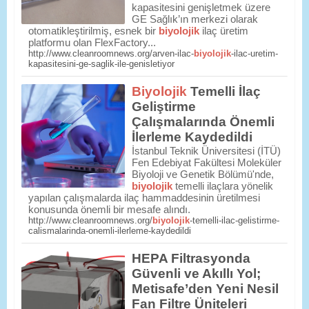
kapasitesini genişletmek üzere
GE Sağlık’ın merkezi olarak
otomatikleştirilmiş, esnek bir
biyolojik
ilaç üretim
platformu olan FlexFactory...
http://www.cleanroomnews.org/arven-ilac-
biyolojik
-ilac-uretim-
kapasitesini-ge-saglik-ile-genisletiyor
Biyolojik
Temelli İlaç
Geliştirme
Çalışmalarında Önemli
İlerleme Kaydedildi
İstanbul Teknik Üniversitesi (İTÜ)
Fen Edebiyat Fakültesi Moleküler
Biyoloji ve Genetik Bölümü'nde,
biyolojik
temelli ilaçlara yönelik
yapılan çalışmalarda ilaç hammaddesinin üretilmesi
konusunda önemli bir mesafe alındı.
http://www.cleanroomnews.org/
biyolojik
-temelli-ilac-gelistirme-
calismalarinda-onemli-ilerleme-kaydedildi
HEPA Filtrasyonda
Güvenli ve Akıllı Yol;
Metisafe’den Yeni Nesil
Fan Filtre Üniteleri