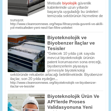
Metisafe
biyolojik
güvenlik
kabinlerinde uzun yıllardır
başarıyla uyguladığı bu üniteleri
temizoda sektörünün hizmetine de
sunuyor.
http://www.cleanroomnews.org/hepa-filtrasyonda-guvenli-ve-akilli-
yol-metisafeden-yeni-nesil-fan-filtre-uniteleri
Biyoteknolojik ve
Biyobenzer İlaçlar ve
Tesisler
“Gelecek 10 yılda çok sayıda
mevcut biyoteknolojik ürünün
patent korumasının sona ereceği,
biyobenzerlerin piyasaya
girmesiyle biyoteknoloji
sektöründe rekabetin artacağı belirtilmektedir. Biyobenzer
ilaçlar, son 20 yılda eşdeğer...
http://www.cleanroomnews.org/biyoteknolojik-ve-biyobenzer-
ilaclar-ve-tesisler
Biyoteknolojik Ürün Ve
API’lerde Proses
Validasyonuna Yeni