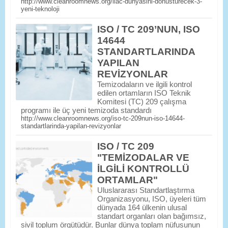
http://www.cleanroomnews.org/ilac-dunyasini-donusturecek-3-
yeni-teknoloji
ISO / TC 209’NUN, ISO
14644
STANDARTLARINDA
YAPILAN
REVİZYONLAR
Temizodaların ve ilgili kontrol
edilen ortamların ISO Teknik
Komitesi (TC) 209 çalışma
programı ile üç yeni temizoda standardı
http://www.cleanroomnews.org/iso-tc-209nun-iso-14644-
standartlarinda-yapilan-revizyonlar
ISO / TC 209
"TEMİZODALAR VE
İLGİLİ KONTROLLÜ
ORTAMLAR"
Uluslararası Standartlaştırma
Organizasyonu, ISO, üyeleri tüm
dünyada 164 ülkenin ulusal
standart organları olan bağımsız,
sivil toplum örgütüdür. Bunlar dünya toplam nüfusunun