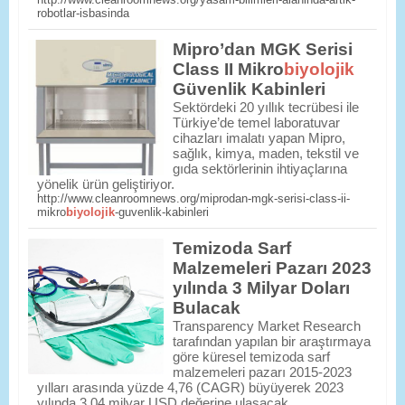
robotlar-isbasinda
Mipro’dan MGK Serisi
Class II Mikro
biyolojik
Güvenlik Kabinleri
Sektördeki 20 yıllık tecrübesi ile
Türkiye’de temel laboratuvar
cihazları imalatı yapan Mipro,
sağlık, kimya, maden, tekstil ve
gıda sektörlerinin ihtiyaçlarına
yönelik ürün geliştiriyor.
http://www.cleanroomnews.org/miprodan-mgk-serisi-class-ii-
mikro
biyolojik
-guvenlik-kabinleri
Temizoda Sarf
Malzemeleri Pazarı 2023
yılında 3 Milyar Doları
Bulacak
Transparency Market Research
tarafından yapılan bir araştırmaya
göre küresel temizoda sarf
malzemeleri pazarı 2015-2023
yılları arasında yüzde 4,76 (CAGR) büyüyerek 2023
yılında 3,04 milyar USD değerine ulaşacak.