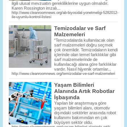
ilgili ulusal mevzuatın gerekliliklerine uygun olmalıdır.
Karen Rossington imzalı...
http://www.cleanroomnews.org/ab-biyosidal-yonetmeligi-5282012-
ile-uyumlu-kontrol-listesi
Temizodalar ve Sarf
Malzemeleri
“Temizodalarda kullanılacak olan
sarf malzemeleri doğru seçmek
çok önemlidir. Temizodaların kendi
içlerinde olan temel farklılıklar gibi
sarf malzemelerinde de
kullanılacağı alana göre farklılıklar
vardır. Nasıl hijyenik ortamlar...
http://www.cleanroomnews.org/temizodalar-ve-sarf-malzemeleri
Yaşam Bilimleri
Alanında Artık Robotlar
İşbaşında
Yapılan bir araştırmaya göre
yaşam bilimleri alanı, otomotiv
dışındaki sektörler arasında robot
kullanımı bakımından en çok
büyüyen sektör oldu.
http://www.cleanroomnews.org/yasam-bilimleri-alaninda-artik-