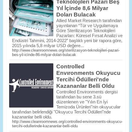
Teknolojileri Pazarı Beş
Yıl İçinde 8,6 Milyar
Doları Bulacak
Allied Market Research tarafından
yayınlanan “Tür ve Uygulamaya
Göre Sterilizasyon Teknolojileri
Pazarları: Küresel Fırsat Analizi ve
Endüstri Tahmini, 2014-2022” başlıklı yeni bir rapora göre,
2015 yılında 5,8 milyar USD değere...
http://www.cleanroomnews.org/sterilizasyon-teknolojileri-pazari-
bes-yil-icinde-86-milyar-dolari-bulacak
Controlled
Envıronments Okuyucu
Tercihi Ödülleri'nde
Kazananlar Belli Oldu
Controlled Environments dergisi
tarafından bu sene 3.sü
düzenlenen ve "Yılın En İyi
Temizoda Ürünleri"nin okuyucular
tarafından belirlendiği "Okuyucu Tercihi Ödülleri"nde
kazananlar belli oldu.
http://www.cleanroomnews.org/controlled-environments-okuyucu-
tercihi-odullerinde-kazananlar-belli-oldu