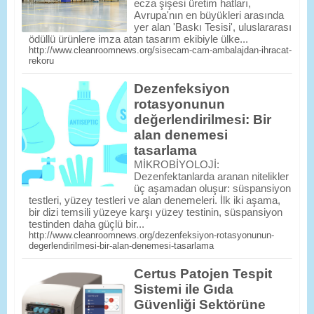
ecza şişesi üretim hatları,
Avrupa'nın en büyükleri arasında
yer alan 'Baskı Tesisi', uluslararası
ödüllü ürünlere imza atan tasarım ekibiyle ülke...
http://www.cleanroomnews.org/sisecam-cam-ambalajdan-ihracat-
rekoru
Dezenfeksiyon
rotasyonunun
değerlendirilmesi: Bir
alan denemesi
tasarlama
MİKROBİYOLOJİ:
Dezenfektanlarda aranan nitelikler
üç aşamadan oluşur: süspansiyon
testleri, yüzey testleri ve alan denemeleri. İlk iki aşama,
bir dizi temsili yüzeye karşı yüzey testinin, süspansiyon
testinden daha güçlü bir...
http://www.cleanroomnews.org/dezenfeksiyon-rotasyonunun-
degerlendirilmesi-bir-alan-denemesi-tasarlama
Certus Patojen Tespit
Sistemi ile Gıda
Güvenliği Sektörüne