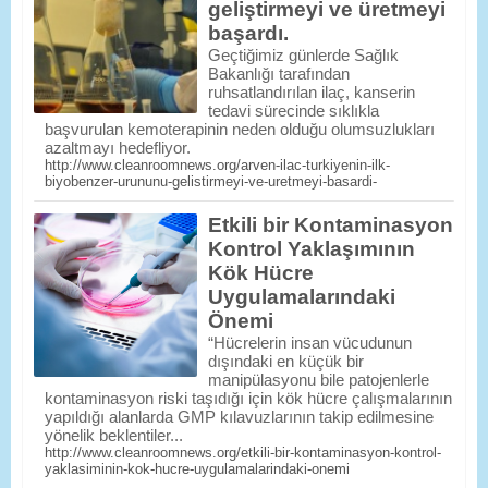
geliştirmeyi ve üretmeyi
başardı.
Geçtiğimiz günlerde Sağlık
Bakanlığı tarafından
ruhsatlandırılan ilaç, kanserin
tedavi sürecinde sıklıkla
başvurulan kemoterapinin neden olduğu olumsuzlukları
azaltmayı hedefliyor.
http://www.cleanroomnews.org/arven-ilac-turkiyenin-ilk-
biyobenzer-urununu-gelistirmeyi-ve-uretmeyi-basardi-
Etkili bir Kontaminasyon
Kontrol Yaklaşımının
Kök Hücre
Uygulamalarındaki
Önemi
“Hücrelerin insan vücudunun
dışındaki en küçük bir
manipülasyonu bile patojenlerle
kontaminasyon riski taşıdığı için kök hücre çalışmalarının
yapıldığı alanlarda GMP kılavuzlarının takip edilmesine
yönelik beklentiler...
http://www.cleanroomnews.org/etkili-bir-kontaminasyon-kontrol-
yaklasiminin-kok-hucre-uygulamalarindaki-onemi