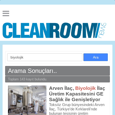
Arama Sonuçları..
Toplam 143 kayıt bulundu.
Arven İlaç,
Biyolojik
İlaç
Üretim Kapasitesini GE
Sağlık ile Genişletiyor
Toksöz Grup bünyesindeki Arven
İlaç, Türkiye’de Kırklareli'nde
bulunan tesisinin üretim