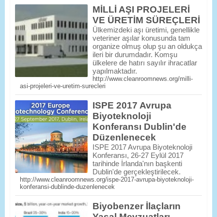
MİLLİ AŞI PROJELERİ
VE ÜRETİM SÜREÇLERİ
Ülkemizdeki aşı üretimi, genellikle
veteriner aşılar konusunda tam
organize olmuş olup şu an oldukça
ileri bir durumdadır. Komşu
ülkelere de hatırı sayılır ihracatlar
yapılmaktadır.
http://www.cleanroomnews.org/milli-
asi-projeleri-ve-uretim-surecleri
ISPE 2017 Avrupa
Biyoteknoloji
Konferansı Dublin'de
Düzenlenecek
ISPE 2017 Avrupa Biyoteknoloji
Konferansı, 26-27 Eylül 2017
tarihinde İrlanda'nın başkenti
Dublin'de gerçekleştirilecek.
http://www.cleanroomnews.org/ispe-2017-avrupa-biyoteknoloji-
konferansi-dublinde-duzenlenecek
Biyobenzer İlaçların
Yasal Mevzuatları