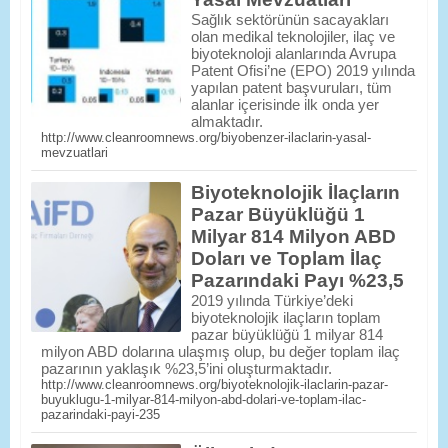
Sağlık sektörünün sacayakları
olan medikal teknolojiler, ilaç ve
biyoteknoloji alanlarında Avrupa
Patent Ofisi’ne (EPO) 2019 yılında
yapılan patent başvuruları, tüm
alanlar içerisinde ilk onda yer
almaktadır.
http://www.cleanroomnews.org/biyobenzer-ilaclarin-yasal-
mevzuatlari
Biyoteknolojik İlaçların
Pazar Büyüklüğü 1
Milyar 814 Milyon ABD
Doları ve Toplam İlaç
Pazarındaki Payı %23,5
2019 yılında Türkiye’deki
biyoteknolojik ilaçların toplam
pazar büyüklüğü 1 milyar 814
milyon ABD dolarına ulaşmış olup, bu değer toplam ilaç
pazarının yaklaşık %23,5’ini oluşturmaktadır.
http://www.cleanroomnews.org/biyoteknolojik-ilaclarin-pazar-
buyuklugu-1-milyar-814-milyon-abd-dolari-ve-toplam-ilac-
pazarindaki-payi-235