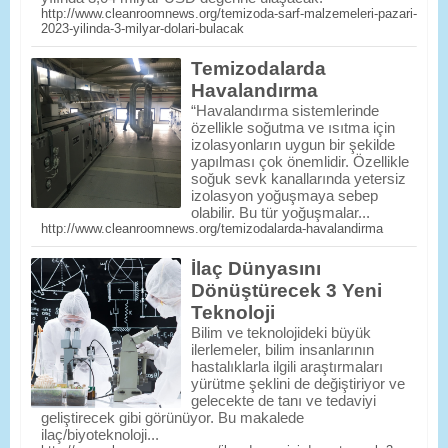
http://www.cleanroomnews.org/temizoda-sarf-malzemeleri-pazari-
2023-yilinda-3-milyar-dolari-bulacak
Temizodalarda
Havalandırma
“Havalandırma sistemlerinde
özellikle soğutma ve ısıtma için
izolasyonların uygun bir şekilde
yapılması çok önemlidir. Özellikle
soğuk sevk kanallarında yetersiz
izolasyon yoğuşmaya sebep
olabilir. Bu tür yoğuşmalar...
http://www.cleanroomnews.org/temizodalarda-havalandirma
İlaç Dünyasını
Dönüştürecek 3 Yeni
Teknoloji
Bilim ve teknolojideki büyük
ilerlemeler, bilim insanlarının
hastalıklarla ilgili araştırmaları
yürütme şeklini de değiştiriyor ve
gelecekte de tanı ve tedaviyi
geliştirecek gibi görünüyor. Bu makalede
ilaç/biyoteknoloji...