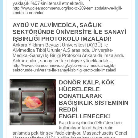
yaklaşık %97'sini temsil etmektedir.
http://www.cleanroomnews.org/iso-tc-209-temizodalar-ve-ilgili-
kontrollu-ortamlar
AYBÜ VE ALVİMEDİCA, SAĞLIK
SEKTÖRÜNDE ÜNİVERSİTE İLE SANAYİ
İŞBİRLİĞİ PROTOKOLÜ İMZALADI!
Ankara Yıldırım Beyazıt Üniversitesi (AYBÜ) ile
Alvimedica Tıbbi Ürünler A.Ş arasında, Üniversite-
Medikal-Sanayi İş Birliği Protokolü Ankara’da imzalandı.
Ankara bilim, sanayi ve teknolojiye yönelik ortak...
http://www.cleanroomnews.org/aybu-ve-alvimedica-saglik-
sektorunde-universite-ile-sanayi-isbirligi-protokolu-imzaladi
DONÖR KALP, KÖK
HÜCRELERLE
DONATILARAK
BAĞIŞIKLIK SİSTEMİNİN
REDDİ
ENGELLENECEK!
Kalp transplantları1967’den beri
kullanılıyor fakat halen rutin
anlamda pek bir şey ifade etmiyor. Massachusetts Genel