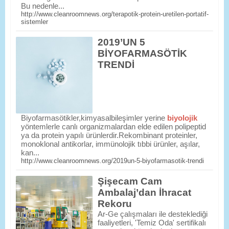
Bu nedenle...
http://www.cleanroomnews.org/terapotik-protein-uretilen-portatif-
sistemler
2019’UN 5
BİYOFARMASÖTİK
TRENDİ
Biyofarmasötikler,kimyasalbileşimler yerine
biyolojik
yöntemlerle canlı organizmalardan elde edilen polipeptid
ya da protein yapılı ürünlerdir.Rekombinant proteinler,
monoklonal antikorlar, immünolojik tıbbi ürünler, aşılar,
kan...
http://www.cleanroomnews.org/2019un-5-biyofarmasotik-trendi
Şişecam Cam
Ambalaj’dan İhracat
Rekoru
Ar-Ge çalışmaları ile desteklediği
faaliyetleri, 'Temiz Oda' sertifikalı