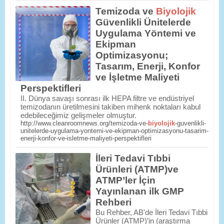
Temizoda ve
Biyolojik
Güvenlikli Ünitelerde
Uygulama Yöntemi ve
Ekipman
Optimizasyonu;
Tasarım, Enerji, Konfor
ve İşletme Maliyeti
Perspektifleri
II. Dünya savaşı sonrası ilk HEPA filtre ve endüstriyel
temizodanın üretilmesini takiben mihenk noktaları kabul
edebileceğimiz gelişmeler olmuştur.
http://www.cleanroomnews.org/temizoda-ve-
biyolojik
-guvenlikli-
unitelerde-uygulama-yontemi-ve-ekipman-optimizasyonu-tasarim-
enerji-konfor-ve-isletme-maliyeti-perspektifleri
İleri Tedavi Tıbbi
Ürünleri (ATMP)ve
ATMP’ler İçin
Yayınlanan ilk GMP
Rehberi
Bu Rehber, AB'de İleri Tedavi Tıbbi
Ürünler (ATMP)’in (araştırma