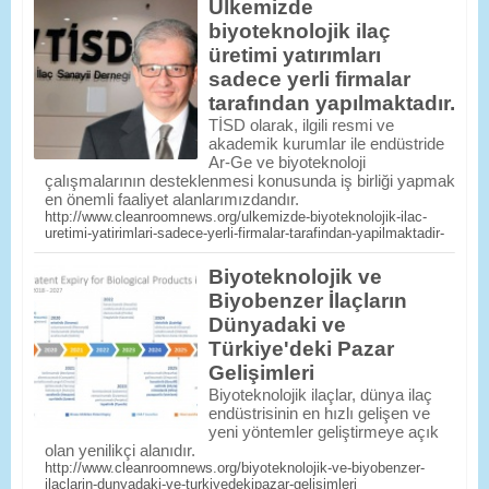
Ülkemizde
biyoteknolojik ilaç
üretimi yatırımları
sadece yerli firmalar
tarafından yapılmaktadır.
TİSD olarak, ilgili resmi ve
akademik kurumlar ile endüstride
Ar-Ge ve biyoteknoloji
çalışmalarının desteklenmesi konusunda iş birliği yapmak
en önemli faaliyet alanlarımızdandır.
http://www.cleanroomnews.org/ulkemizde-biyoteknolojik-ilac-
uretimi-yatirimlari-sadece-yerli-firmalar-tarafindan-yapilmaktadir-
Biyoteknolojik ve
Biyobenzer İlaçların
Dünyadaki ve
Türkiye'deki Pazar
Gelişimleri
Biyoteknolojik ilaçlar, dünya ilaç
endüstrisinin en hızlı gelişen ve
yeni yöntemler geliştirmeye açık
olan yenilikçi alanıdır.
http://www.cleanroomnews.org/biyoteknolojik-ve-biyobenzer-
ilaclarin-dunyadaki-ve-turkiyedekipazar-gelisimleri