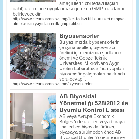
amaçlı ileri tıbbi tedavi ilaçları
dahil) üretiminde uygulanması gereken GMP kurallarını
belirleyecektir.
http://www.cleanroomnews.org/ileri-tedavi-tibbi-urunleri-atmpve-
atmpler-icin-yayinlanan-ilk-gmp-rehberi
Biyosensörler
Bu yazımızda biyosensörlerin
çalışma usulleri, biyosensör
üretimi için temizoda şartlarının
önemi ve Gebze Teknik
Üniversitesi Mikro/Nano Aygıt
Üretim Laboratuvarı’nda yapılan
biyosensör çalışmaları hakkında
soru-cevap...
http://www.cleanroomnews.org/biyosensorler
AB Biyosidal
Yönetmeliği 528/2012 ile
Uyumlu Kontrol Listesi
AB veya Avrupa Ekonomik
Bölgesi'nde üretilen veya buraya
ithal edilen biyosidal ürünler,
piyasaya sürülmeden önce AB
Biyosidal Ürünler Yönetmeliği ve