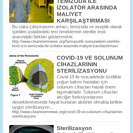
TEMİZODA İLE
İZOLATÖR ARASINDA
MALİYET
KARŞILAŞTIRMASI
Bu vaka çalışmasının amacı, temizoda ve aseptik olarak
işletilen izolatördeki test örneklerinin sterilite testi
arasındaki farkları göstermektir.
http://www.cleanroomnews.org/farmasotik-numunelerin-sterilite-
testi-icin-temizoda-ile-izolator-arasinda-maliyet-karsilastirmasi
COVID-19 VE SOLUNUM
CİHAZLARININ
STERİLİZASYONU
Covid-19 ile mücadelede özellikle
yoğun bakım hastaları için
solunum cihazları hayati önem
taşımaktadır. Solunum cihazları
akciğer fonksiyonlarının
desteklenmesinde hayat kurtaran aktörler olmakla birlikte
uygun sterilizasyon...
http://www.cleanroomnews.org/covid-19-ve-solunum-cihazlarinin-
sterilizasyonu
Sterilizasyon