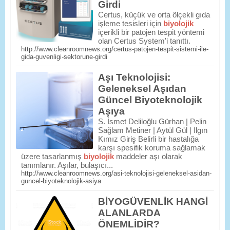
Girdi
Certus, küçük ve orta ölçekli gıda
işleme tesisleri için
biyolojik
içerikli bir patojen tespit yöntemi
olan Certus System'i tanıttı.
http://www.cleanroomnews.org/certus-patojen-tespit-sistemi-ile-
gida-guvenligi-sektorune-girdi
Aşı Teknolojisi:
Geleneksel Aşıdan
Güncel Biyoteknolojik
Aşıya
S. İsmet Deliloğlu Gürhan | Pelin
Sağlam Metiner | Aytül Gül | Ilgın
Kımız Giriş Belirli bir hastalığa
karşı spesifik koruma sağlamak
üzere tasarlanmış
biyolojik
maddeler aşı olarak
tanımlanır. Aşılar, bulaşıcı...
http://www.cleanroomnews.org/asi-teknolojisi-geleneksel-asidan-
guncel-biyoteknolojik-asiya
BİYOGÜVENLİK HANGİ
ALANLARDA
ÖNEMLİDİR?