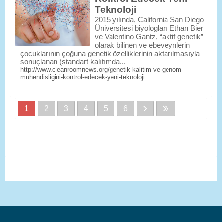
Teknoloji
2015 yılında, California San Diego
Üniversitesi biyologları Ethan Bier
ve Valentino Gantz, “aktif genetik”
olarak bilinen ve ebeveynlerin
çocuklarının çoğuna genetik özelliklerinin aktarılmasıyla
sonuçlanan (standart kalıtımda...
http://www.cleanroomnews.org/genetik-kalitim-ve-genom-
muhendisligini-kontrol-edecek-yeni-teknoloji
1
2
3
4
5
6